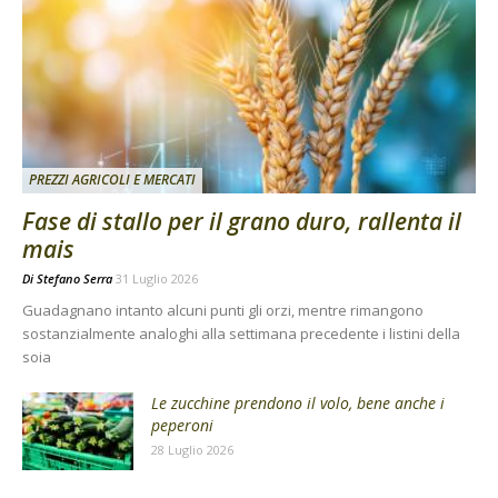
PREZZI AGRICOLI E MERCATI
Fase di stallo per il grano duro, rallenta il
mais
Di
Stefano Serra
31 Luglio 2026
Guadagnano intanto alcuni punti gli orzi, mentre rimangono
sostanzialmente analoghi alla settimana precedente i listini della
soia
Le zucchine prendono il volo, bene anche i
peperoni
28 Luglio 2026