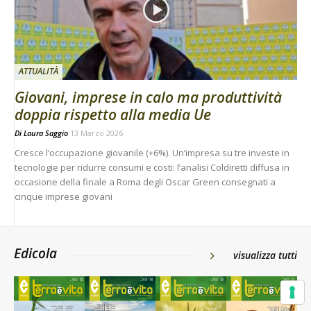
ATTUALITÀ
Giovani, imprese in calo ma produttività
doppia rispetto alla media Ue
Di
Laura Saggio
13 Marzo 2026
Cresce l’occupazione giovanile (+6%). Un’impresa su tre investe in
tecnologie per ridurre consumi e costi: l’analisi Coldiretti diffusa in
occasione della finale a Roma degli Oscar Green consegnati a
cinque imprese giovani
Edicola
visualizza tutti