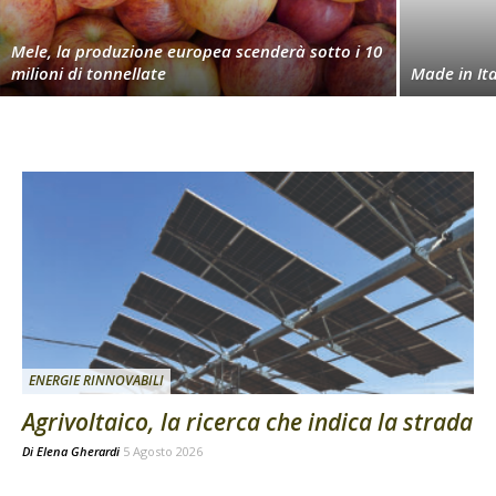
Mele, la produzione europea scenderà sotto i 10
milioni di tonnellate
Made in Ita
ENERGIE RINNOVABILI
Agrivoltaico, la ricerca che indica la strada
Di
Elena Gherardi
5 Agosto 2026