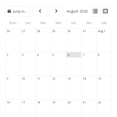
View
View
Vie
August 2026
Jump to…
Events
Eve
Type
List
Cal
Dom
Lun
Mar
Mer
Gio
Ven
Sab
Tabs
26
27
28
29
30
31
Aug 1
2
3
4
5
6
7
8
9
10
11
12
13
14
15
16
17
18
19
20
21
22