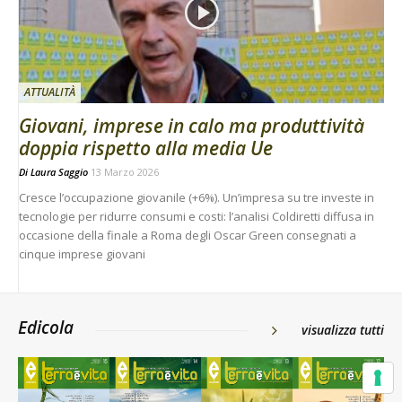
ATTUALITÀ
Giovani, imprese in calo ma produttività
doppia rispetto alla media Ue
Di
Laura Saggio
13 Marzo 2026
Cresce l’occupazione giovanile (+6%). Un’impresa su tre investe in
tecnologie per ridurre consumi e costi: l’analisi Coldiretti diffusa in
occasione della finale a Roma degli Oscar Green consegnati a
cinque imprese giovani
Edicola
visualizza tutti