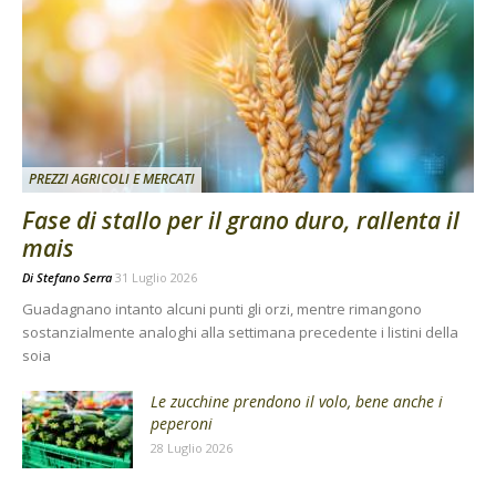
PREZZI AGRICOLI E MERCATI
Fase di stallo per il grano duro, rallenta il
mais
Di
Stefano Serra
31 Luglio 2026
Guadagnano intanto alcuni punti gli orzi, mentre rimangono
sostanzialmente analoghi alla settimana precedente i listini della
soia
Le zucchine prendono il volo, bene anche i
peperoni
28 Luglio 2026