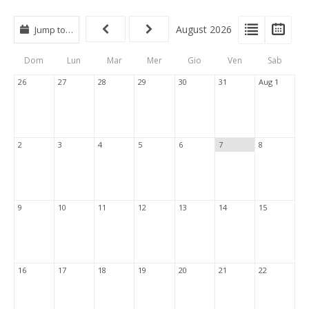
View
View
Vie
August 2026
Jump to…
Events
Eve
Type
List
Cal
Dom
Lun
Mar
Mer
Gio
Ven
Sab
Tabs
26
27
28
29
30
31
Aug 1
2
3
4
5
6
7
8
9
10
11
12
13
14
15
16
17
18
19
20
21
22