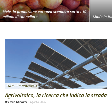
Mele, la produzione europea scenderà sotto i 10
milioni di tonnellate
Made in Ita
ENERGIE RINNOVABILI
Agrivoltaico, la ricerca che indica la strada
Di
Elena Gherardi
5 Agosto 2026