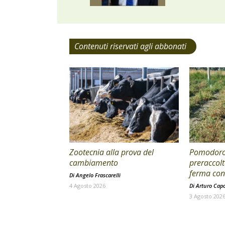
Contenuti riservati agli abbonati
Zootecnia alla prova del
Pomodoro 
cambiamento
preraccolt
ferma con 
Di
Angelo Frascarelli
4 Agosto 2026
Di
Arturo Cap
3 Agosto 202