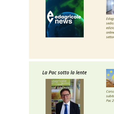
Edagr
sedic
edizi
onlin
setto
La Pac sotto la lente
Corsa 
subito
Pac 