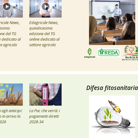
icole News,
Edagricole News,
esima
quindicesima
one del TG
edizione del TG
e dedicato al
online dedicato al
re agricolo
settore agricolo
Difesa fitosanitaria
agli anticipi:
La Pac che verrà: i
 in arrivo la
pagamenti diretti
2026
2028-34