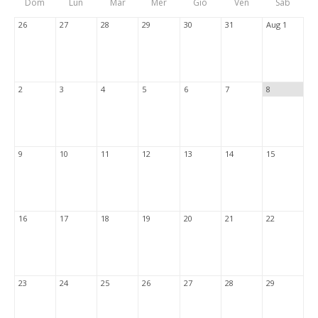
Dom
Lun
Mar
Mer
Gio
Ven
Sab
Tabs
26
27
28
29
30
31
Aug 1
2
3
4
5
6
7
8
9
10
11
12
13
14
15
16
17
18
19
20
21
22
23
24
25
26
27
28
29