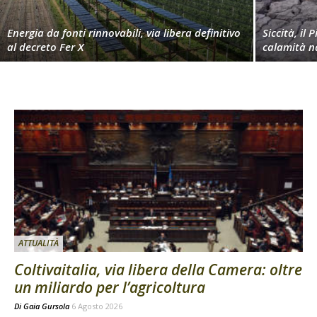
Energia da fonti rinnovabili, via libera definitivo
Siccità, il 
al decreto Fer X
calamità n
ATTUALITÀ
Coltivaitalia, via libera della Camera: oltre
un miliardo per l’agricoltura
Di
Gaia Gursola
6 Agosto 2026