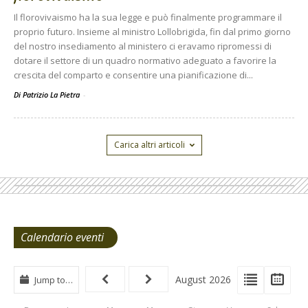
Il florovivaismo ha la sua legge e può finalmente programmare il
proprio futuro. Insieme al ministro Lollobrigida, fin dal primo giorno
del nostro insediamento al ministero ci eravamo ripromessi di
dotare il settore di un quadro normativo adeguato a favorire la
crescita del comparto e consentire una pianificazione di...
Di Patrizio La Pietra
-
Carica altri articoli
Calendario eventi
View
View
Vie
August 2026
Jump to…
Events
Eve
Type
List
Cal