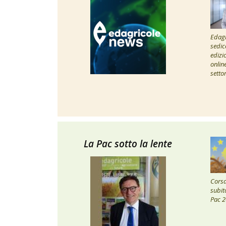
Edagr
sedic
edizi
onlin
setto
La Pac sotto la lente
Corsa 
subito
Pac 