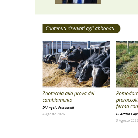
Contenuti riservati agli abbonati
Zootecnia alla prova del
Pomodoro 
cambiamento
preraccolt
ferma con 
Di
Angelo Frascarelli
4 Agosto 2026
Di
Arturo Cap
3 Agosto 202