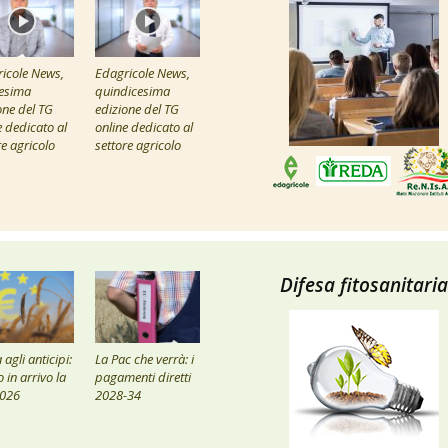
icole News,
Edagricole News,
esima
quindicesima
one del TG
edizione del TG
e dedicato al
online dedicato al
re agricolo
settore agricolo
Difesa fitosanitaria
agli anticipi:
La Pac che verrà: i
 in arrivo la
pagamenti diretti
2026
2028-34