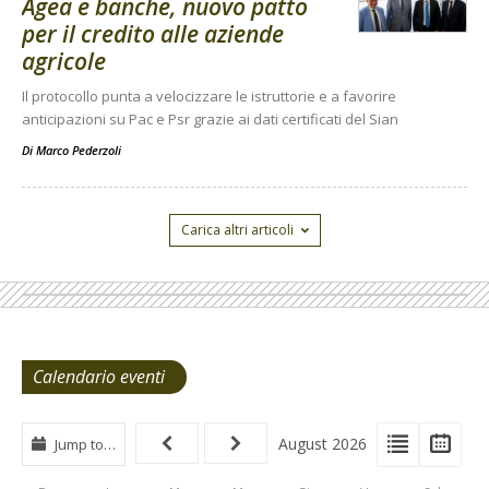
Agea e banche, nuovo patto
per il credito alle aziende
agricole
Il protocollo punta a velocizzare le istruttorie e a favorire
anticipazioni su Pac e Psr grazie ai dati certificati del Sian
Di
Marco Pederzoli
Carica altri articoli
Calendario eventi
View
View
Vie
August 2026
Jump to…
Events
Eve
Type
List
Cal