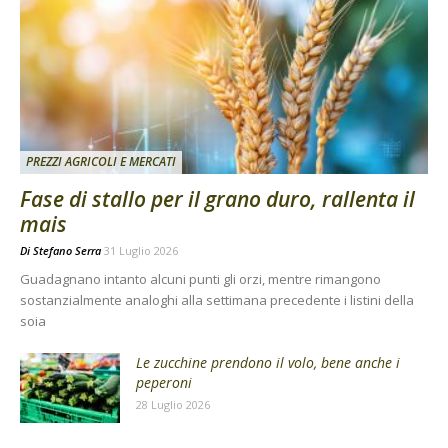
PREZZI AGRICOLI E MERCATI
Fase di stallo per il grano duro, rallenta il
mais
Di
Stefano Serra
31 Luglio 2026
Guadagnano intanto alcuni punti gli orzi, mentre rimangono
sostanzialmente analoghi alla settimana precedente i listini della
soia
Le zucchine prendono il volo, bene anche i
peperoni
28 Luglio 2026