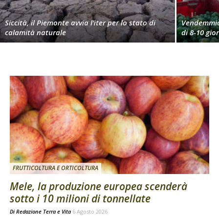
Siccità, il Piemonte avvia l’iter per lo stato di
Vendemmia 
calamità naturale
di 8-10 gio
FRUTTICOLTURA E ORTICOLTURA
Mele, la produzione europea scenderà
sotto i 10 milioni di tonnellate
Di
Redazione Terra e Vita
6 Agosto 2026