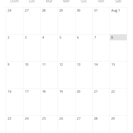
Dom
Lun
Mar
Mer
Gio
Ven
Sab
Tabs
26
27
28
29
30
31
Aug 1
2
3
4
5
6
7
8
9
10
11
12
13
14
15
16
17
18
19
20
21
22
23
24
25
26
27
28
29