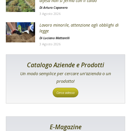
difesa non si ferma con il caldo
Di
Arturo Caponero
3 Agosto 2026
Lavoro minorile, attenzione agli obblighi di
legge
Di
Luciano Mattarelli
3 Agosto 2026
Catalogo Aziende e Prodotti
Un modo semplice per cercare un’azienda o un
prodotto!
Cerca adesso
E-Magazine