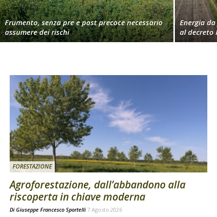
Frumento, senza pre e post precoce necessario
Energia da 
assumere dei rischi
al decreto 
FORESTAZIONE
Agroforestazione, dall’abbandono alla
riscoperta in chiave moderna
Di
Giuseppe Francesco Sportelli
7 Agosto 2026