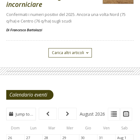
incorniciare
Confermati i numeri positivi del 2025. Ancora una volta Nord (75
q/ha) e Centro (76 q/ha) sugli scudi
Di
Francesco Bartolozzi
Carica altri articoli
Calendario eventi
View
View
Vie
August 2026
Jump to…
Events
Eve
Type
List
Cal
Dom
Lun
Mar
Mer
Gio
Ven
Sab
Tabs
26
27
28
29
30
31
Aug 1