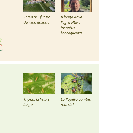
Scrivere il futuro
Il luogo dove
del vino italiano
l’agricoltura
incontra
l’accoglienza
Tripidi, la lista è
La Popillia cambia
lunga
marcia?