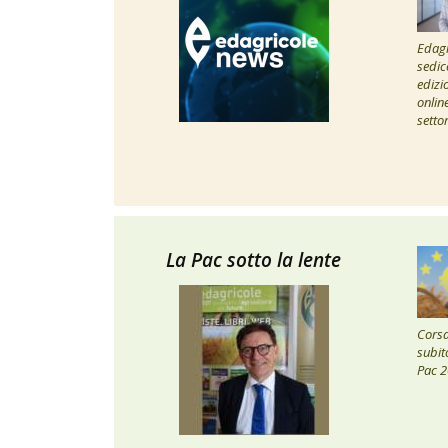
Edagr
sedic
edizi
onlin
setto
La Pac sotto la lente
Corsa 
subito
Pac 