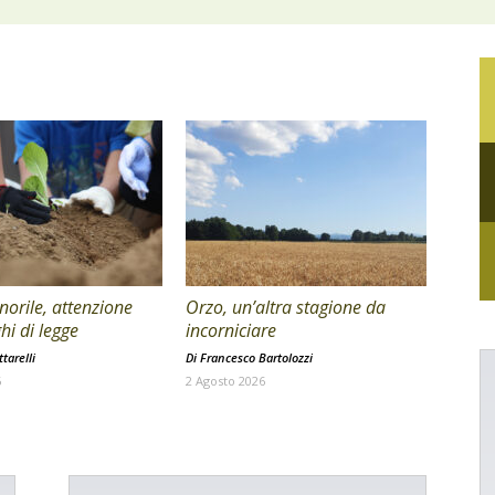
orile, attenzione
Orzo, un’altra stagione da
hi di legge
incorniciare
tarelli
Di
Francesco Bartolozzi
6
2 Agosto 2026