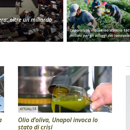
era: oltre un miliardo
Caporalato, il Governo stanzia 150
milioni per gli alloggi dei lavorator
ATTUALITÀ
a
Olio d’oliva, Unapol invoca lo
stato di crisi