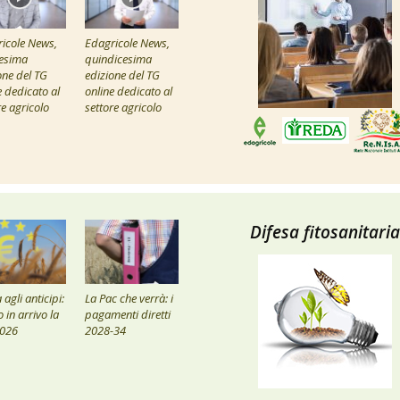
icole News,
Edagricole News,
esima
quindicesima
one del TG
edizione del TG
e dedicato al
online dedicato al
re agricolo
settore agricolo
Difesa fitosanitaria
agli anticipi:
La Pac che verrà: i
 in arrivo la
pagamenti diretti
2026
2028-34