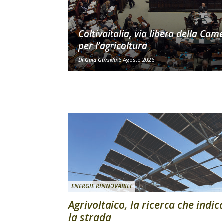
Coltivaitalia, via libera della Cam
per l’agricoltura
Di
Gaia Gursola
6 Agosto 2026
ENERGIE RINNOVABILI
Agrivoltaico, la ricerca che indic
la strada