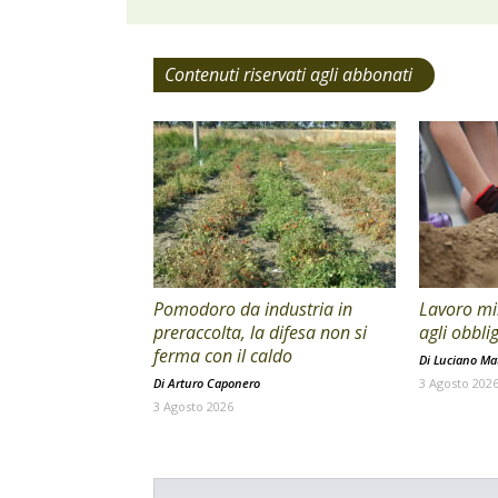
Contenuti riservati agli abbonati
Pomodoro da industria in
Lavoro min
preraccolta, la difesa non si
agli obblig
ferma con il caldo
Di
Luciano Mat
Di
Arturo Caponero
3 Agosto 202
3 Agosto 2026