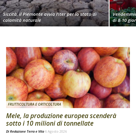
Siccità, il Piemonte avvia l’iter per lo stato di
Vendemmia 
calamità naturale
di 8-10 gio
FRUTTICOLTURA E ORTICOLTURA
Mele, la produzione europea scenderà
sotto i 10 milioni di tonnellate
Di
Redazione Terra e Vita
6 Agosto 2026