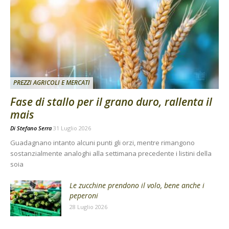
PREZZI AGRICOLI E MERCATI
Fase di stallo per il grano duro, rallenta il
mais
Di
Stefano Serra
31 Luglio 2026
Guadagnano intanto alcuni punti gli orzi, mentre rimangono
sostanzialmente analoghi alla settimana precedente i listini della
soia
Le zucchine prendono il volo, bene anche i
peperoni
28 Luglio 2026