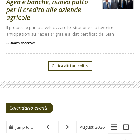
Agea e banche, nuovo patto
per il credito alle aziende
agricole
Il protocollo punta a velocizzare le istruttorie e a favorire
anticipazioni su Pac e Psr grazie ai dati certificati del Sian
Di
Marco Pederzoli
Carica altri articoli
Calendario eventi
View
View
Vie
August 2026
Jump to…
Events
Eve
Type
List
Cal