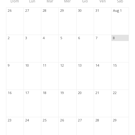
Dom
Lun
Mar
Mer
Gio
Ven
Sab
Tabs
26
27
28
29
30
31
Aug 1
2
3
4
5
6
7
8
9
10
11
12
13
14
15
16
17
18
19
20
21
22
23
24
25
26
27
28
29