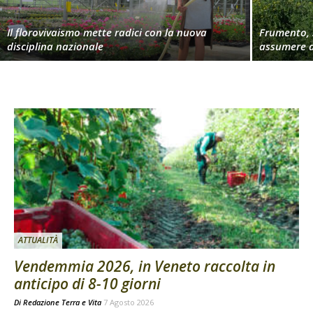
Il florovivaismo mette radici con la nuova
Frumento, 
disciplina nazionale
assumere d
ATTUALITÀ
Vendemmia 2026, in Veneto raccolta in
anticipo di 8-10 giorni
Di
Redazione Terra e Vita
7 Agosto 2026