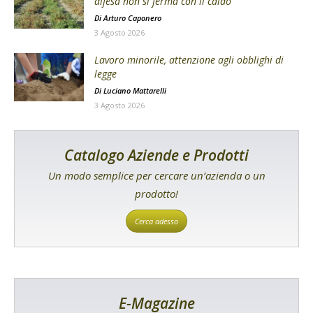
difesa non si ferma con il caldo
Di
Arturo Caponero
3 Agosto 2026
Lavoro minorile, attenzione agli obblighi di
legge
Di
Luciano Mattarelli
3 Agosto 2026
Catalogo Aziende e Prodotti
Un modo semplice per cercare un’azienda o un
prodotto!
Cerca adesso
E-Magazine