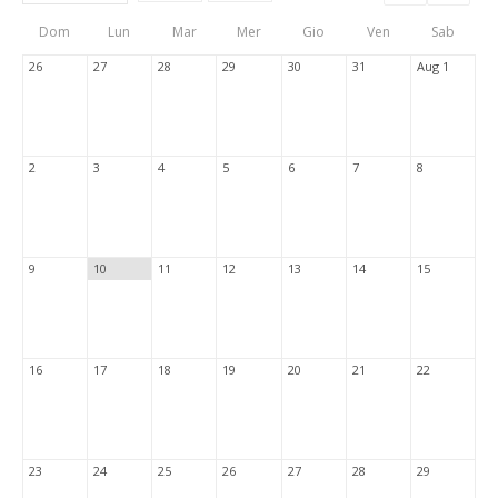
Events
Eve
Type
List
Cal
Dom
Lun
Mar
Mer
Gio
Ven
Sab
Tabs
26
27
28
29
30
31
Aug 1
2
3
4
5
6
7
8
9
10
11
12
13
14
15
16
17
18
19
20
21
22
23
24
25
26
27
28
29