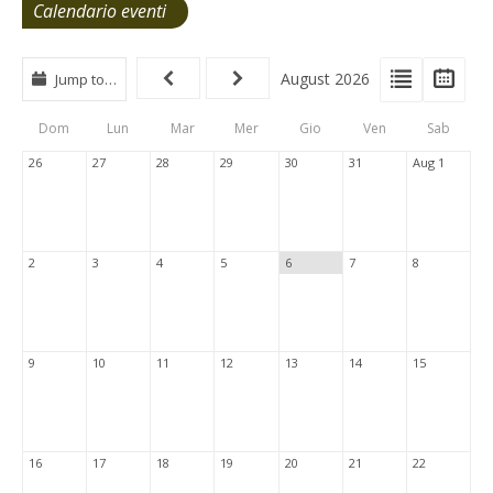
Calendario eventi
View
View
Vie
August 2026
Jump to…
Events
Eve
Type
List
Cal
Dom
Lun
Mar
Mer
Gio
Ven
Sab
Tabs
26
27
28
29
30
31
Aug 1
2
3
4
5
6
7
8
9
10
11
12
13
14
15
16
17
18
19
20
21
22