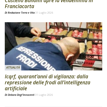
Castello Bonomi apre la vendemmia in
Franciacorta
Di
Redazione Terra e Vita
31 Luglio 2026
ATTUALITÀ
Icqrf, quarant’anni di vigilanza: dalla
repressione delle frodi all’intelligenza
artificiale
Di
Debora Degl'Innocenti
31 Luglio 2026