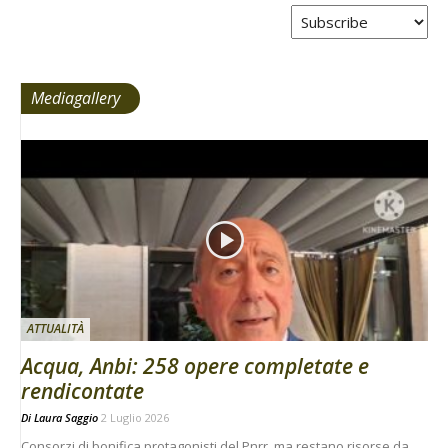
Tabs
Mediagallery
ATTUALITÀ
Acqua, Anbi: 258 opere completate e
rendicontate
Di
Laura Saggio
2 Luglio 2026
Consorzi di bonifica protagonisti del Pnrr, ma restano risorse da