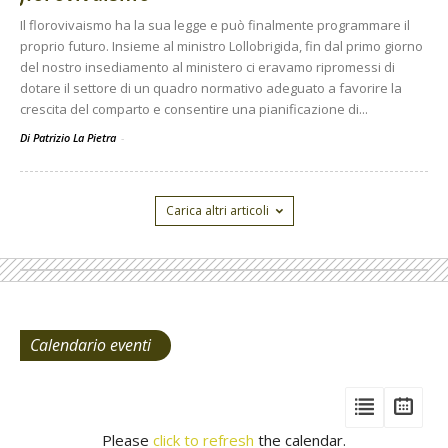
Il florovivaismo ha la sua legge e può finalmente programmare il
proprio futuro. Insieme al ministro Lollobrigida, fin dal primo giorno
del nostro insediamento al ministero ci eravamo ripromessi di
dotare il settore di un quadro normativo adeguato a favorire la
crescita del comparto e consentire una pianificazione di...
Di Patrizio La Pietra
-
Carica altri articoli
Calendario eventi
View
View
Vie
Events
Eve
Type
Please
click to refresh
the calendar.
List
Cal