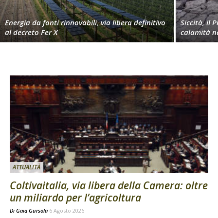
Energia da fonti rinnovabili, via libera definitivo
Siccità, il 
al decreto Fer X
calamità n
ATTUALITÀ
Coltivaitalia, via libera della Camera: oltre
un miliardo per l’agricoltura
Di
Gaia Gursola
6 Agosto 2026