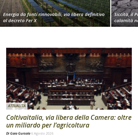
Energia da fonti rinnovabili, via libera definitivo
Siccità, il 
al decreto Fer X
calamità n
ATTUALITÀ
Coltivaitalia, via libera della Camera: oltre
un miliardo per l’agricoltura
Di
Gaia Gursola
6 Agosto 2026