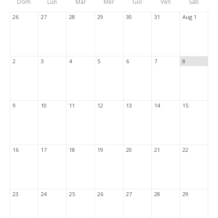
Dom
Lun
Mar
Mer
Gio
Ven
Sab
Tabs
26
27
28
29
30
31
Aug 1
2
3
4
5
6
7
8
9
10
11
12
13
14
15
16
17
18
19
20
21
22
23
24
25
26
27
28
29