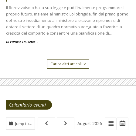
Il florovivaismo ha la sua legge e può finalmente programmare il
proprio futuro. Insieme al ministro Lollobrigida, fin dal primo giorno
del nostro insediamento al ministero ci eravamo ripromessi di
dotare il settore di un quadro normativo adeguato a favorire la
crescita del comparto e consentire una pianificazione di...
Di Patrizio La Pietra
-
Carica altri articoli
Calendario eventi
View
View
Vie
August 2026
Jump to…
Events
Eve
Type
List
Cal