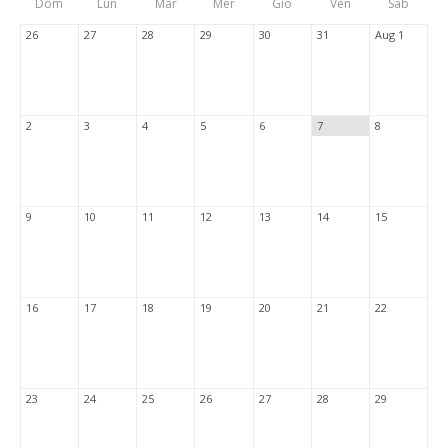
Dom
Lun
Mar
Mer
Gio
Ven
Sab
Tabs
26
27
28
29
30
31
Aug 1
2
3
4
5
6
7
8
9
10
11
12
13
14
15
16
17
18
19
20
21
22
23
24
25
26
27
28
29