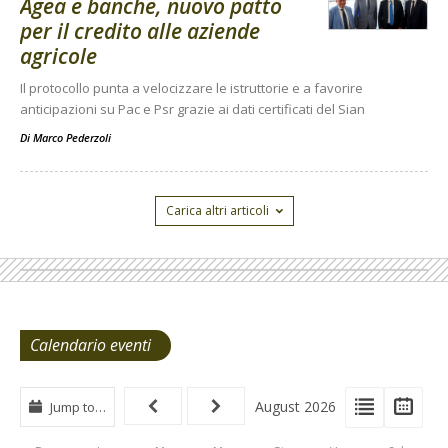
Agea e banche, nuovo patto
per il credito alle aziende
agricole
Il protocollo punta a velocizzare le istruttorie e a favorire
anticipazioni su Pac e Psr grazie ai dati certificati del Sian
Di
Marco Pederzoli
Carica altri articoli
Calendario eventi
View
View
Vie
August 2026
Jump to…
Events
Eve
Type
List
Cal