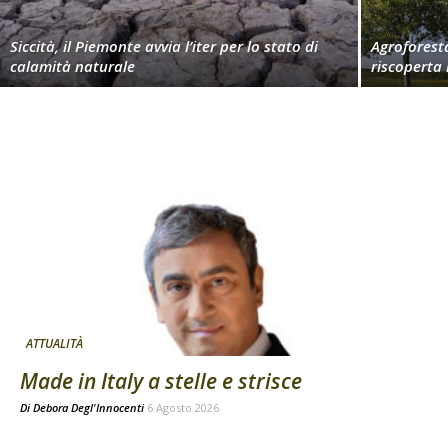
Siccità, il Piemonte avvia l’iter per lo stato di
Agroforest
calamità naturale
riscoperta
ATTUALITÀ
Made in Italy a stelle e strisce
Di
Debora Degl'Innocenti
6 Agosto 2026