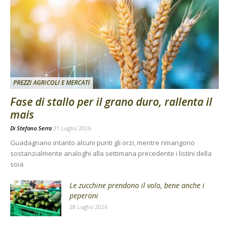
PREZZI AGRICOLI E MERCATI
Fase di stallo per il grano duro, rallenta il
mais
Di
Stefano Serra
31 Luglio 2026
Guadagnano intanto alcuni punti gli orzi, mentre rimangono
sostanzialmente analoghi alla settimana precedente i listini della
soia
Le zucchine prendono il volo, bene anche i
peperoni
28 Luglio 2026