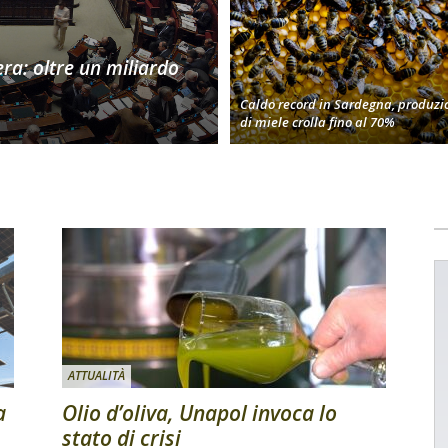
era: oltre un miliardo
Caldo record in Sardegna, produzi
di miele crolla fino al 70%
ATTUALITÀ
a
Olio d’oliva, Unapol invoca lo
stato di crisi