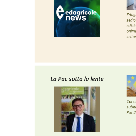
Edagr
sedic
edizi
onlin
setto
La Pac sotto la lente
Corsa 
subito
Pac 