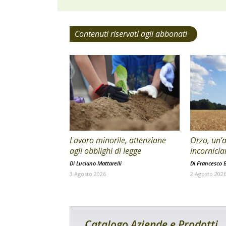
Contenuti riservati agli abbonati
Lavoro minorile, attenzione
Orzo, un’a
agli obblighi di legge
incornicia
Di
Luciano Mattarelli
Di
Francesco B
3 Agosto 2026
2 Agosto 202
Catalogo Aziende e Prodotti