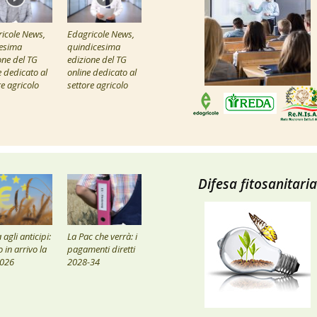
icole News,
Edagricole News,
esima
quindicesima
one del TG
edizione del TG
e dedicato al
online dedicato al
re agricolo
settore agricolo
Difesa fitosanitaria
agli anticipi:
La Pac che verrà: i
 in arrivo la
pagamenti diretti
2026
2028-34