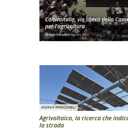
Coltivaitalia, via libera della Cam
per l’agricoltura
Di
Gaia Gursola
6 Agosto 2026
ENERGIE RINNOVABILI
Agrivoltaico, la ricerca che indic
la strada