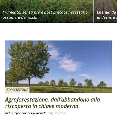
Frumento, senza pre e post precoce necessario
Energia da 
assumere dei rischi
al decreto 
FORESTAZIONE
Agroforestazione, dall’abbandono alla
riscoperta in chiave moderna
Di
Giuseppe Francesco Sportelli
7 Agosto 2026