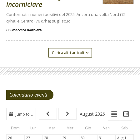
incorniciare
Confermati i numeri positivi del 2025. Ancora una volta Nord (75
q/ha) e Centro (76 q/ha) sugli scudi
Di
Francesco Bartolozzi
Carica altri articoli
Calendario eventi
View
View
Vie
August 2026
Jump to…
Events
Eve
Type
List
Cal
Dom
Lun
Mar
Mer
Gio
Ven
Sab
Tabs
26
27
28
29
30
31
Aug 1