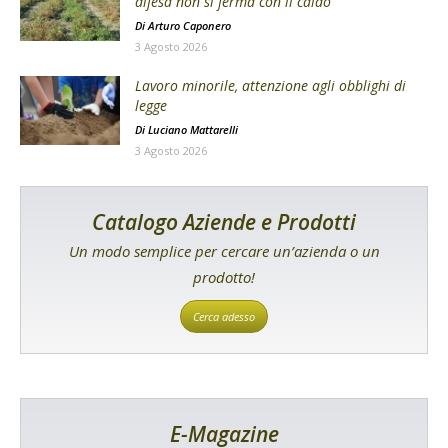
difesa non si ferma con il caldo
Di
Arturo Caponero
3 Agosto 2026
Lavoro minorile, attenzione agli obblighi di
legge
Di
Luciano Mattarelli
3 Agosto 2026
Catalogo Aziende e Prodotti
Un modo semplice per cercare un’azienda o un
prodotto!
Cerca adesso
E-Magazine