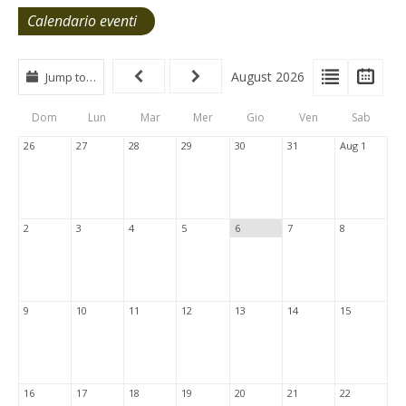
Calendario eventi
View
View
Vie
August 2026
Jump to…
Events
Eve
Type
List
Cal
Dom
Lun
Mar
Mer
Gio
Ven
Sab
Tabs
26
27
28
29
30
31
Aug 1
2
3
4
5
6
7
8
9
10
11
12
13
14
15
16
17
18
19
20
21
22