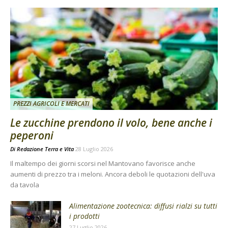
PREZZI AGRICOLI E MERCATI
Le zucchine prendono il volo, bene anche i
peperoni
Di
Redazione Terra e Vita
28 Luglio 2026
Il maltempo dei giorni scorsi nel Mantovano favorisce anche
aumenti di prezzo tra i meloni. Ancora deboli le quotazioni dell'uva
da tavola
Alimentazione zootecnica: diffusi rialzi su tutti
i prodotti
27 Luglio 2026