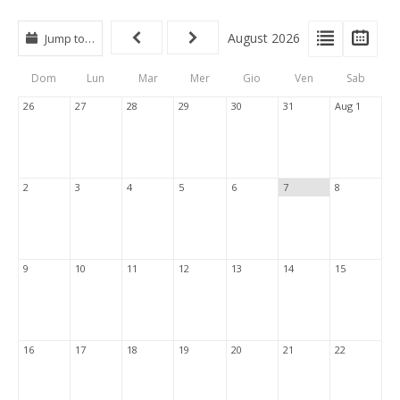
View
View
Vie
August 2026
Jump to…
Events
Eve
Type
List
Cal
Dom
Lun
Mar
Mer
Gio
Ven
Sab
Tabs
26
27
28
29
30
31
Aug 1
2
3
4
5
6
7
8
9
10
11
12
13
14
15
16
17
18
19
20
21
22