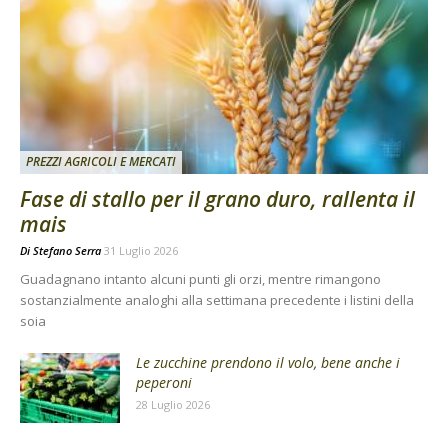
PREZZI AGRICOLI E MERCATI
Fase di stallo per il grano duro, rallenta il
mais
Di
Stefano Serra
31 Luglio 2026
Guadagnano intanto alcuni punti gli orzi, mentre rimangono
sostanzialmente analoghi alla settimana precedente i listini della
soia
Le zucchine prendono il volo, bene anche i
peperoni
28 Luglio 2026