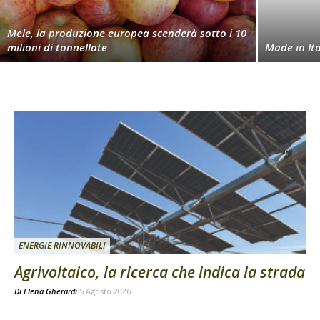
Mele, la produzione europea scenderà sotto i 10
milioni di tonnellate
Made in Ita
ENERGIE RINNOVABILI
Agrivoltaico, la ricerca che indica la strada
Di
Elena Gherardi
5 Agosto 2026