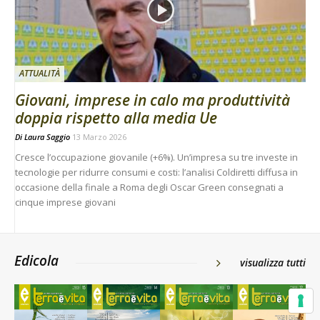
ATTUALITÀ
Giovani, imprese in calo ma produttività
doppia rispetto alla media Ue
Di
Laura Saggio
13 Marzo 2026
Cresce l’occupazione giovanile (+6%). Un’impresa su tre investe in
tecnologie per ridurre consumi e costi: l’analisi Coldiretti diffusa in
occasione della finale a Roma degli Oscar Green consegnati a
cinque imprese giovani
Edicola
visualizza tutti