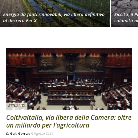
Energia da fonti rinnovabili, via libera definitivo
Siccità, il 
al decreto Fer X
calamità n
ATTUALITÀ
Coltivaitalia, via libera della Camera: oltre
un miliardo per l’agricoltura
Di
Gaia Gursola
6 Agosto 2026