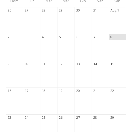
Dom
Lun
Mar
Mer
Gio
Ven
Sab
Tabs
26
27
28
29
30
31
Aug 1
2
3
4
5
6
7
8
9
10
11
12
13
14
15
16
17
18
19
20
21
22
23
24
25
26
27
28
29