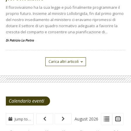
Il florovivaismo ha la sua legge e può finalmente programmare il
proprio futuro. Insieme al ministro Lollobrigida, fin dal primo giorno
del nostro insediamento al ministero ci eravamo ripromessi di
dotare il settore di un quadro normativo adeguato a favorire la
crescita del comparto e consentire una pianificazione di...
Di Patrizio La Pietra
-
Carica altri articoli
Calendario eventi
View
View
Vie
August 2026
Jump to…
Events
Eve
Type
List
Cal