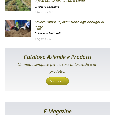
difesa non si ferma con il caldo
Di
Arturo Caponero
3 Agosto 2026
Lavoro minorile, attenzione agli obblighi di
legge
Di
Luciano Mattarelli
3 Agosto 2026
Catalogo Aziende e Prodotti
Un modo semplice per cercare un’azienda o un
prodotto!
Cerca adesso
E-Magazine