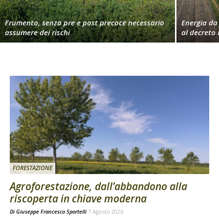
Frumento, senza pre e post precoce necessario
Energia da 
assumere dei rischi
al decreto 
FORESTAZIONE
Agroforestazione, dall’abbandono alla
riscoperta in chiave moderna
Di
Giuseppe Francesco Sportelli
7 Agosto 2026