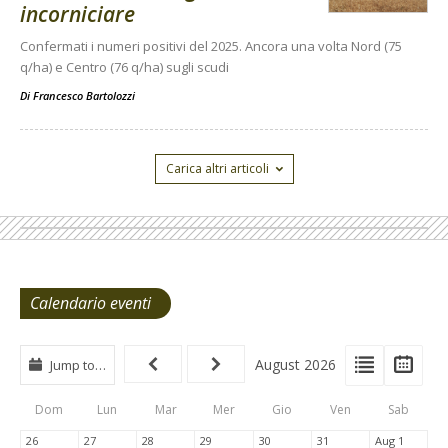
incorniciare
Confermati i numeri positivi del 2025. Ancora una volta Nord (75
q/ha) e Centro (76 q/ha) sugli scudi
Di
Francesco Bartolozzi
Carica altri articoli
Calendario eventi
View
View
Vie
August 2026
Jump to…
Events
Eve
Type
List
Cal
Dom
Lun
Mar
Mer
Gio
Ven
Sab
Tabs
26
27
28
29
30
31
Aug 1