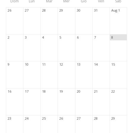
Dom
Lun
Mar
Mer
Gio
Ven
Sab
Tabs
26
27
28
29
30
31
Aug 1
2
3
4
5
6
7
8
9
10
11
12
13
14
15
16
17
18
19
20
21
22
23
24
25
26
27
28
29