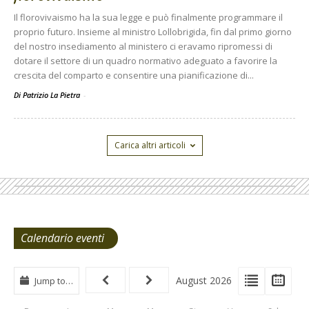
Il florovivaismo ha la sua legge e può finalmente programmare il
proprio futuro. Insieme al ministro Lollobrigida, fin dal primo giorno
del nostro insediamento al ministero ci eravamo ripromessi di
dotare il settore di un quadro normativo adeguato a favorire la
crescita del comparto e consentire una pianificazione di...
Di Patrizio La Pietra
-
Carica altri articoli
Calendario eventi
View
View
Vie
August 2026
Jump to…
Events
Eve
Type
List
Cal