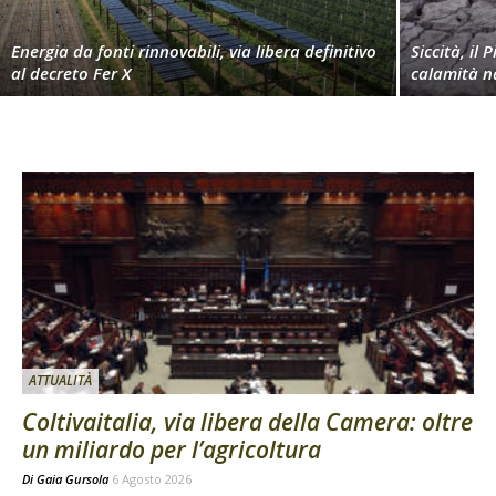
Energia da fonti rinnovabili, via libera definitivo
Siccità, il 
al decreto Fer X
calamità n
ATTUALITÀ
Coltivaitalia, via libera della Camera: oltre
un miliardo per l’agricoltura
Di
Gaia Gursola
6 Agosto 2026