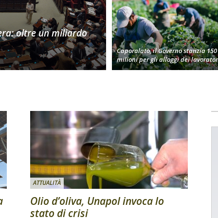
era: oltre un miliardo
Caporalato, il Governo stanzia 150
milioni per gli alloggi dei lavorator
ATTUALITÀ
a
Olio d’oliva, Unapol invoca lo
stato di crisi