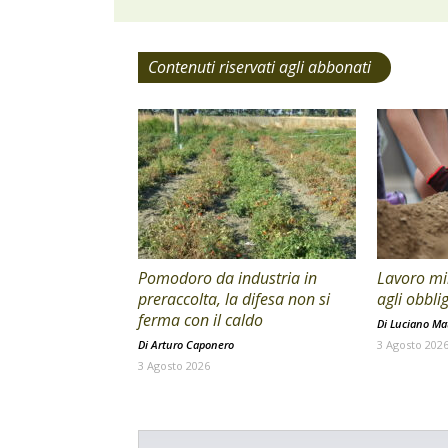
Contenuti riservati agli abbonati
Pomodoro da industria in
Lavoro min
preraccolta, la difesa non si
agli obblig
ferma con il caldo
Di
Luciano Mat
Di
Arturo Caponero
3 Agosto 202
3 Agosto 2026