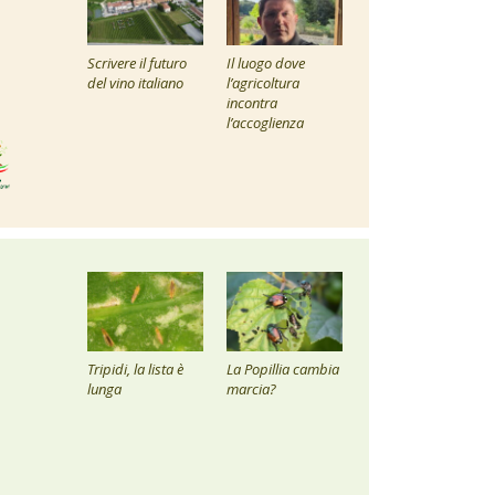
Scrivere il futuro
Il luogo dove
del vino italiano
l’agricoltura
incontra
l’accoglienza
Tripidi, la lista è
La Popillia cambia
lunga
marcia?