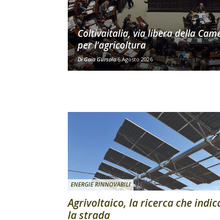
Coltivaitalia, via libera della Cam
per l’agricoltura
Di
Gaia Gursola
6 Agosto 2026
ENERGIE RINNOVABILI
Agrivoltaico, la ricerca che indic
la strada