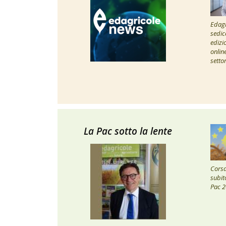
Edagr
sedic
edizi
onlin
setto
La Pac sotto la lente
Corsa 
subito
Pac 