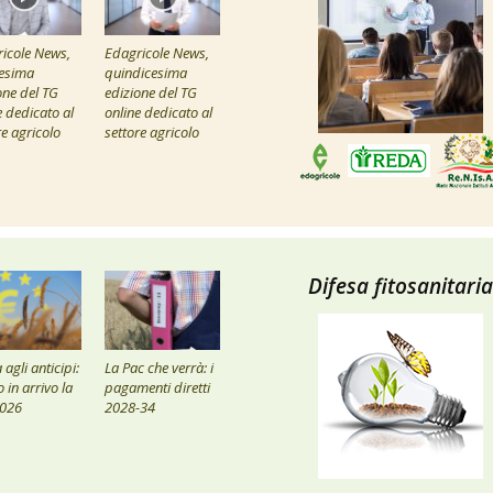
icole News,
Edagricole News,
esima
quindicesima
one del TG
edizione del TG
e dedicato al
online dedicato al
re agricolo
settore agricolo
Difesa fitosanitaria
agli anticipi:
La Pac che verrà: i
 in arrivo la
pagamenti diretti
2026
2028-34