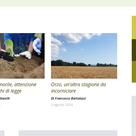
orile, attenzione
Orzo, un’altra stagione da
hi di legge
incorniciare
tarelli
Di
Francesco Bartolozzi
6
2 Agosto 2026