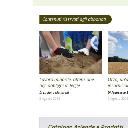
Contenuti riservati agli abbonati
Lavoro minorile, attenzione
Orzo, un’a
agli obblighi di legge
incornicia
Di
Luciano Mattarelli
Di
Francesco B
3 Agosto 2026
2 Agosto 202
Catalogo Aziende e Prodotti