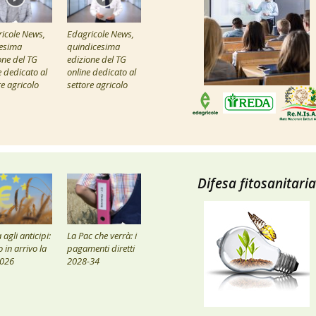
icole News,
Edagricole News,
esima
quindicesima
one del TG
edizione del TG
e dedicato al
online dedicato al
re agricolo
settore agricolo
Difesa fitosanitaria
agli anticipi:
La Pac che verrà: i
 in arrivo la
pagamenti diretti
2026
2028-34