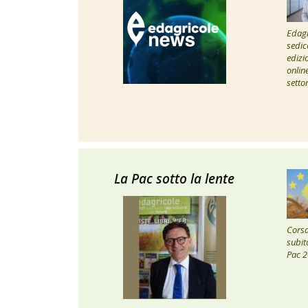
Edagr
sedic
edizi
onlin
setto
La Pac sotto la lente
Corsa 
subito
Pac 