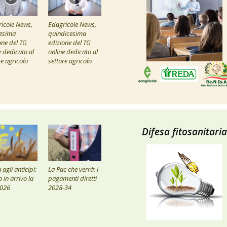
icole News,
Edagricole News,
esima
quindicesima
one del TG
edizione del TG
e dedicato al
online dedicato al
re agricolo
settore agricolo
Difesa fitosanitaria
agli anticipi:
La Pac che verrà: i
 in arrivo la
pagamenti diretti
2026
2028-34