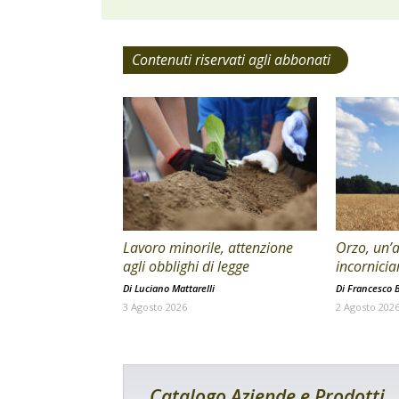
Contenuti riservati agli abbonati
Lavoro minorile, attenzione
Orzo, un’a
agli obblighi di legge
incornicia
Di
Luciano Mattarelli
Di
Francesco B
3 Agosto 2026
2 Agosto 202
Catalogo Aziende e Prodotti