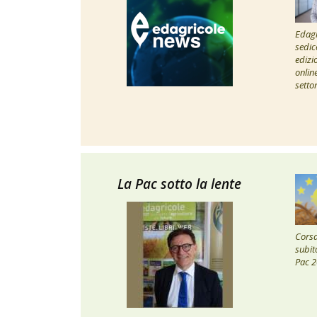
Edagr
sedic
edizi
onlin
setto
La Pac sotto la lente
Corsa 
subito
Pac 