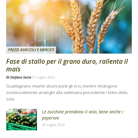
PREZZI AGRICOLI E MERCATI
Fase di stallo per il grano duro, rallenta il
mais
Di
Stefano Serra
31 Luglio 2026
Guadagnano intanto alcuni punti gli orzi, mentre rimangono
sostanzialmente analoghi alla settimana precedente i listini della
soia
Le zucchine prendono il volo, bene anche i
peperoni
28 Luglio 2026