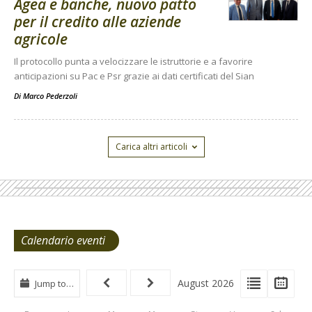
Agea e banche, nuovo patto
per il credito alle aziende
agricole
Il protocollo punta a velocizzare le istruttorie e a favorire
anticipazioni su Pac e Psr grazie ai dati certificati del Sian
Di
Marco Pederzoli
Carica altri articoli
Calendario eventi
View
View
Vie
August 2026
Jump to…
Events
Eve
Type
List
Cal