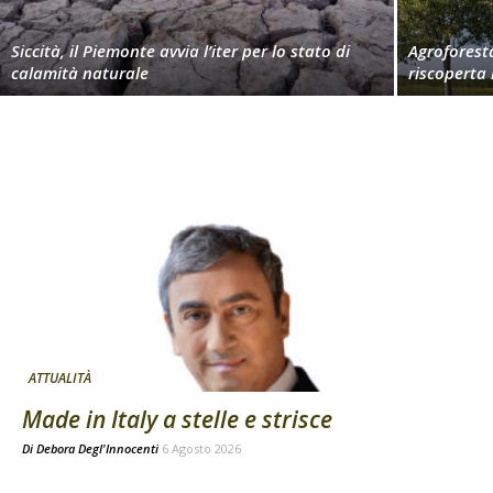
Siccità, il Piemonte avvia l’iter per lo stato di
Agroforest
calamità naturale
riscoperta
ATTUALITÀ
Made in Italy a stelle e strisce
Di
Debora Degl'Innocenti
6 Agosto 2026