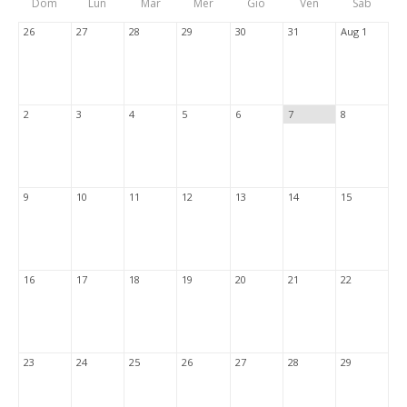
Dom
Lun
Mar
Mer
Gio
Ven
Sab
Tabs
26
27
28
29
30
31
Aug 1
2
3
4
5
6
7
8
9
10
11
12
13
14
15
16
17
18
19
20
21
22
23
24
25
26
27
28
29