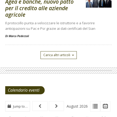
Agea e banche, nuovo patto
per il credito alle aziende
agricole
Il protocollo punta a velocizzare le istruttorie e a favorire
anticipazioni su Pac e Psr grazie ai dati certificati del Sian
Di
Marco Pederzoli
Carica altri articoli
Calendario eventi
View
View
Vie
August 2026
Jump to…
Events
Eve
Type
List
Cal