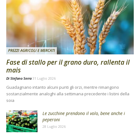
PREZZI AGRICOLI E MERCATI
Fase di stallo per il grano duro, rallenta il
mais
Di
Stefano Serra
31 Luglio 2026
Guadagnano intanto alcuni punti gli orzi, mentre rimangono
sostanzialmente analoghi alla settimana precedente i listini della
soia
Le zucchine prendono il volo, bene anche i
peperoni
28 Luglio 2026