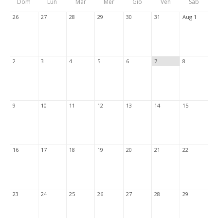
Dom
Lun
Mar
Mer
Gio
Ven
Sab
Tabs
26
27
28
29
30
31
Aug 1
2
3
4
5
6
7
8
9
10
11
12
13
14
15
16
17
18
19
20
21
22
23
24
25
26
27
28
29