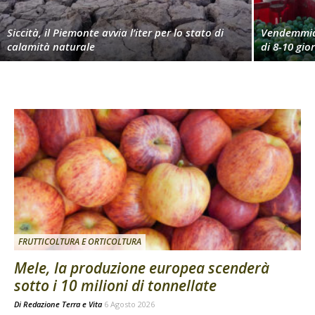
Siccità, il Piemonte avvia l’iter per lo stato di
Vendemmia 
calamità naturale
di 8-10 gio
FRUTTICOLTURA E ORTICOLTURA
Mele, la produzione europea scenderà
sotto i 10 milioni di tonnellate
Di
Redazione Terra e Vita
6 Agosto 2026