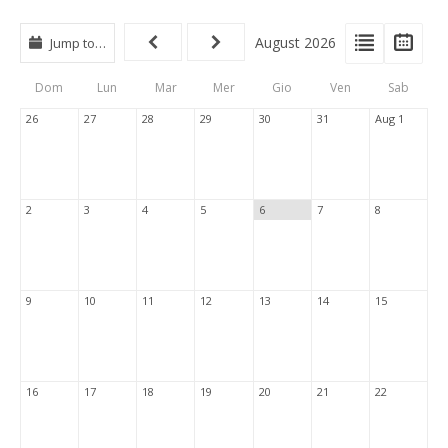
View
View
Vie
August 2026
Jump to…
Events
Eve
Type
List
Cal
Dom
Lun
Mar
Mer
Gio
Ven
Sab
Tabs
26
27
28
29
30
31
Aug 1
2
3
4
5
6
7
8
9
10
11
12
13
14
15
16
17
18
19
20
21
22