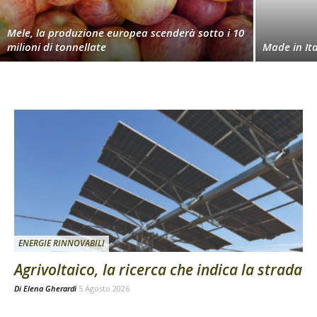
Mele, la produzione europea scenderà sotto i 10
milioni di tonnellate
Made in Ita
ENERGIE RINNOVABILI
Agrivoltaico, la ricerca che indica la strada
Di
Elena Gherardi
5 Agosto 2026