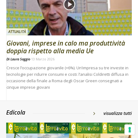
ATTUALITÀ
Giovani, imprese in calo ma produttività
doppia rispetto alla media Ue
Di
Laura Saggio
13 Marzo 2026
Cresce l’occupazione giovanile (+6%). Un’impresa su tre investe in
tecnologie per ridurre consumi e costi: l’analisi Coldiretti diffusa in
occasione della finale a Roma degli Oscar Green consegnati a
cinque imprese giovani
Edicola
visualizza tutti