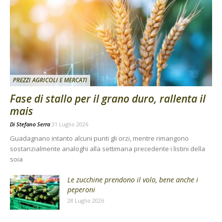
PREZZI AGRICOLI E MERCATI
Fase di stallo per il grano duro, rallenta il
mais
Di
Stefano Serra
31 Luglio 2026
Guadagnano intanto alcuni punti gli orzi, mentre rimangono
sostanzialmente analoghi alla settimana precedente i listini della
soia
Le zucchine prendono il volo, bene anche i
peperoni
28 Luglio 2026