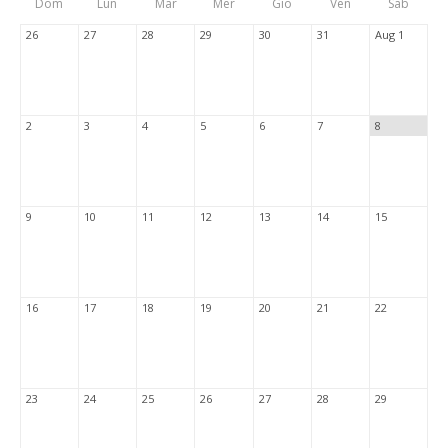
Dom
Lun
Mar
Mer
Gio
Ven
Sab
Tabs
26
27
28
29
30
31
Aug 1
2
3
4
5
6
7
8
9
10
11
12
13
14
15
16
17
18
19
20
21
22
23
24
25
26
27
28
29