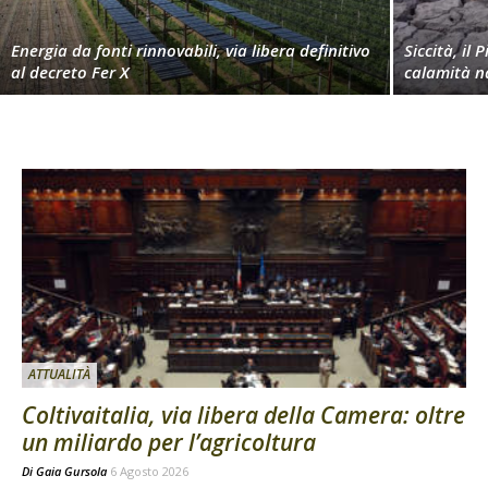
Energia da fonti rinnovabili, via libera definitivo
Siccità, il 
al decreto Fer X
calamità n
ATTUALITÀ
Coltivaitalia, via libera della Camera: oltre
un miliardo per l’agricoltura
Di
Gaia Gursola
6 Agosto 2026