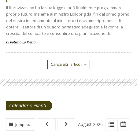
Il florovivaismo ha la sua legge e può finalmente programmare il
proprio futuro. Insieme al ministro Lollobrigida, fin dal primo giorno
del nostro insediamento al ministero ci eravamo ripromessi di
dotare il settore di un quadro normativo adeguato a favorire la
crescita del comparto e consentire una pianificazione di...
Di Patrizio La Pietra
-
Carica altri articoli
Calendario eventi
View
View
Vie
August 2026
Jump to…
Events
Eve
Type
List
Cal