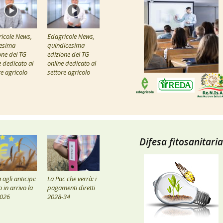
icole News,
Edagricole News,
esima
quindicesima
one del TG
edizione del TG
e dedicato al
online dedicato al
re agricolo
settore agricolo
Difesa fitosanitaria
agli anticipi:
La Pac che verrà: i
 in arrivo la
pagamenti diretti
2026
2028-34