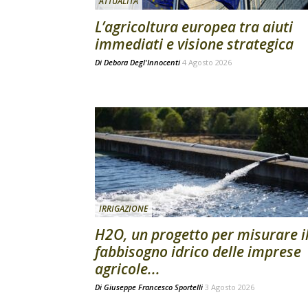
ATTUALITÀ
L’agricoltura europea tra aiuti
immediati e visione strategica
Di
Debora Degl'Innocenti
4 Agosto 2026
IRRIGAZIONE
H2O, un progetto per misurare i
fabbisogno idrico delle imprese
agricole...
Di
Giuseppe Francesco Sportelli
3 Agosto 2026