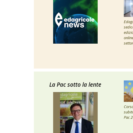
Edagr
sedic
edizi
onlin
setto
La Pac sotto la lente
Corsa 
subito
Pac 