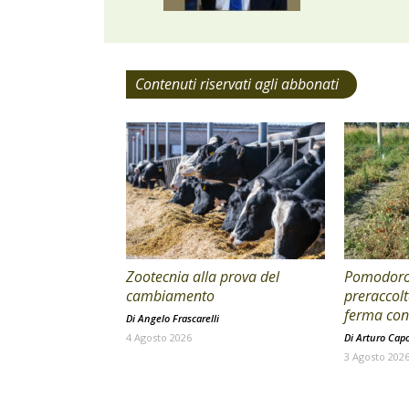
Contenuti riservati agli abbonati
Zootecnia alla prova del
Pomodoro 
cambiamento
preraccolt
ferma con 
Di
Angelo Frascarelli
4 Agosto 2026
Di
Arturo Cap
3 Agosto 202