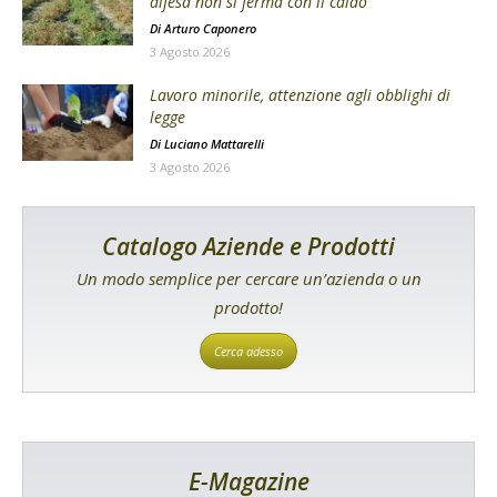
difesa non si ferma con il caldo
Di
Arturo Caponero
3 Agosto 2026
Lavoro minorile, attenzione agli obblighi di
legge
Di
Luciano Mattarelli
3 Agosto 2026
Catalogo Aziende e Prodotti
Un modo semplice per cercare un’azienda o un
prodotto!
Cerca adesso
E-Magazine