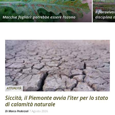
Il floroviv
Macchie fogliari: potrebbe essere l’ozono
disciplina 
ATTUALITÀ
Siccità, il Piemonte avvia l’iter per lo stato
di calamità naturale
Di
Marco Pederzoli
7 Agosto 2026