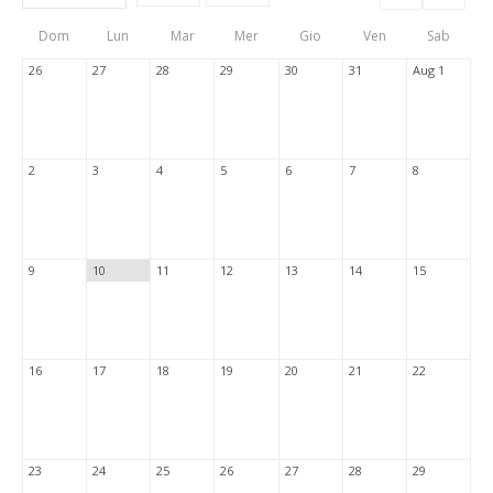
Events
Eve
Type
List
Cal
Dom
Lun
Mar
Mer
Gio
Ven
Sab
Tabs
26
27
28
29
30
31
Aug 1
2
3
4
5
6
7
8
9
10
11
12
13
14
15
16
17
18
19
20
21
22
23
24
25
26
27
28
29