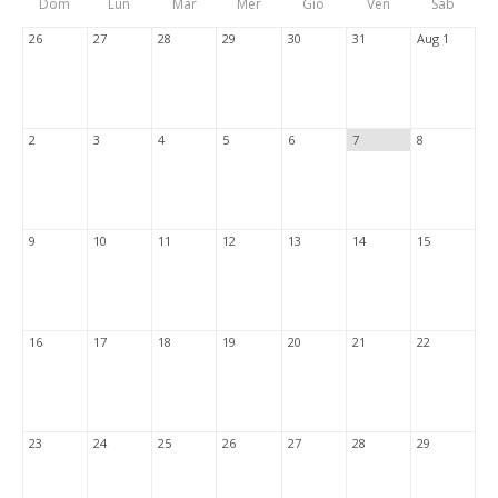
Dom
Lun
Mar
Mer
Gio
Ven
Sab
Tabs
26
27
28
29
30
31
Aug 1
2
3
4
5
6
7
8
9
10
11
12
13
14
15
16
17
18
19
20
21
22
23
24
25
26
27
28
29