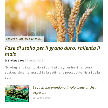
PREZZI AGRICOLI E MERCATI
Fase di stallo per il grano duro, rallenta il
mais
Di
Stefano Serra
31 Luglio 2026
Guadagnano intanto alcuni punti gli orzi, mentre rimangono
sostanzialmente analoghi alla settimana precedente i listini della
soia
Le zucchine prendono il volo, bene anche i
peperoni
28 Luglio 2026