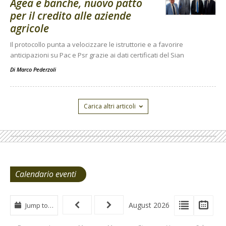
Agea e banche, nuovo patto
per il credito alle aziende
agricole
Il protocollo punta a velocizzare le istruttorie e a favorire
anticipazioni su Pac e Psr grazie ai dati certificati del Sian
Di
Marco Pederzoli
Carica altri articoli
Calendario eventi
View
View
Vie
August 2026
Jump to…
Events
Eve
Type
List
Cal