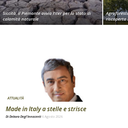
Siccità, il Piemonte avvia l’iter per lo stato di
Agroforest
calamità naturale
riscoperta
ATTUALITÀ
Made in Italy a stelle e strisce
Di
Debora Degl'Innocenti
6 Agosto 2026