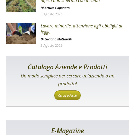
difesa non si ferma con il caldo
Di
Arturo Caponero
3 Agosto 2026
Lavoro minorile, attenzione agli obblighi di
legge
Di
Luciano Mattarelli
3 Agosto 2026
Catalogo Aziende e Prodotti
Un modo semplice per cercare un’azienda o un
prodotto!
Cerca adesso
E-Magazine