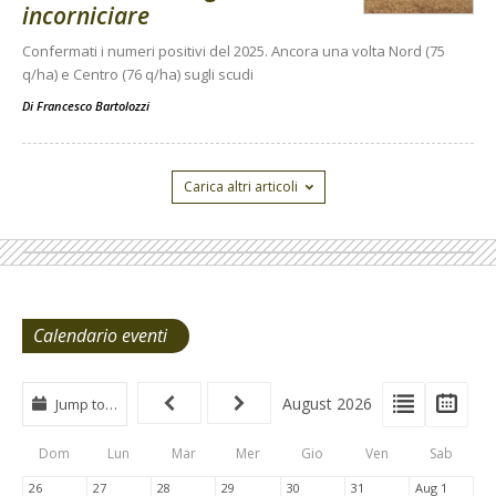
incorniciare
Confermati i numeri positivi del 2025. Ancora una volta Nord (75
q/ha) e Centro (76 q/ha) sugli scudi
Di
Francesco Bartolozzi
Carica altri articoli
Calendario eventi
View
View
Vie
August 2026
Jump to…
Events
Eve
Type
List
Cal
Dom
Lun
Mar
Mer
Gio
Ven
Sab
Tabs
26
27
28
29
30
31
Aug 1