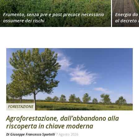
Frumento, senza pre e post precoce necessario
Energia da 
assumere dei rischi
al decreto 
FORESTAZIONE
Agroforestazione, dall’abbandono alla
riscoperta in chiave moderna
Di
Giuseppe Francesco Sportelli
7 Agosto 2026