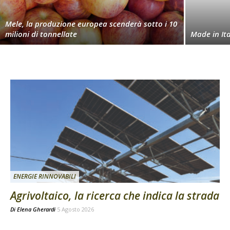
Mele, la produzione europea scenderà sotto i 10
milioni di tonnellate
Made in Ita
ENERGIE RINNOVABILI
Agrivoltaico, la ricerca che indica la strada
Di
Elena Gherardi
5 Agosto 2026