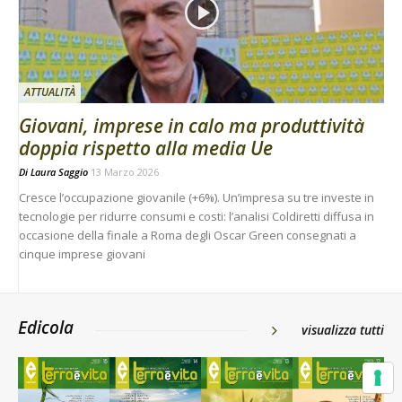
ATTUALITÀ
Giovani, imprese in calo ma produttività
doppia rispetto alla media Ue
Di
Laura Saggio
13 Marzo 2026
Cresce l’occupazione giovanile (+6%). Un’impresa su tre investe in
tecnologie per ridurre consumi e costi: l’analisi Coldiretti diffusa in
occasione della finale a Roma degli Oscar Green consegnati a
cinque imprese giovani
Edicola
visualizza tutti