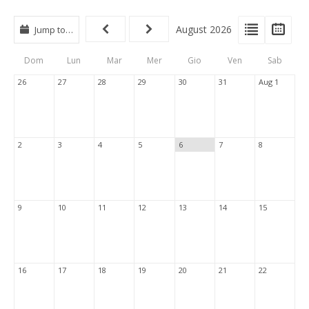
View
View
Vie
August 2026
Jump to…
Events
Eve
Type
List
Cal
Dom
Lun
Mar
Mer
Gio
Ven
Sab
Tabs
26
27
28
29
30
31
Aug 1
2
3
4
5
6
7
8
9
10
11
12
13
14
15
16
17
18
19
20
21
22