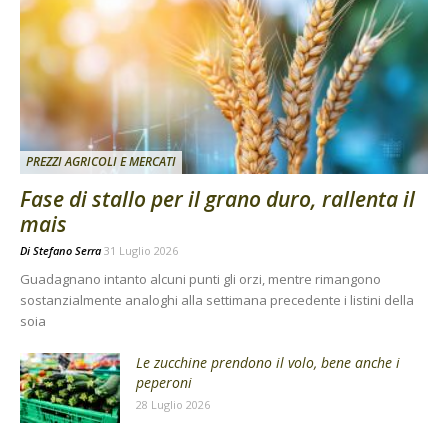
PREZZI AGRICOLI E MERCATI
Fase di stallo per il grano duro, rallenta il
mais
Di
Stefano Serra
31 Luglio 2026
Guadagnano intanto alcuni punti gli orzi, mentre rimangono
sostanzialmente analoghi alla settimana precedente i listini della
soia
Le zucchine prendono il volo, bene anche i
peperoni
28 Luglio 2026