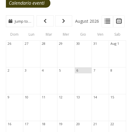
Calendario eventi
View
View
Vie
August 2026
Jump to…
Events
Eve
Type
List
Cal
Dom
Lun
Mar
Mer
Gio
Ven
Sab
Tabs
26
27
28
29
30
31
Aug 1
2
3
4
5
6
7
8
9
10
11
12
13
14
15
16
17
18
19
20
21
22