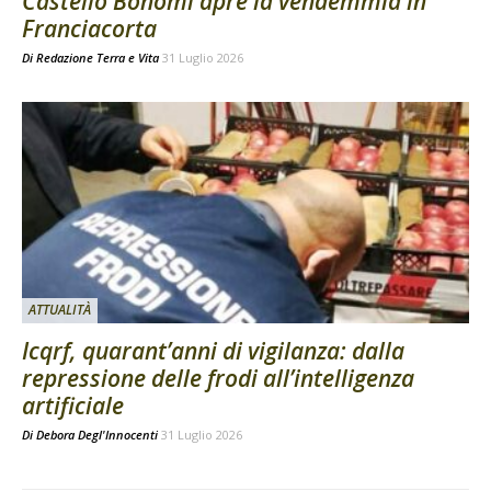
Castello Bonomi apre la vendemmia in
Franciacorta
Di
Redazione Terra e Vita
31 Luglio 2026
ATTUALITÀ
Icqrf, quarant’anni di vigilanza: dalla
repressione delle frodi all’intelligenza
artificiale
Di
Debora Degl'Innocenti
31 Luglio 2026