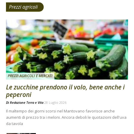
Prezzi agricoli
PREZZI AGRICOLI E MERCATI
Le zucchine prendono il volo, bene anche i
peperoni
Di
Redazione Terra e Vita
28 Luglio 2026
Il maltempo dei giorni scorsi nel Mantovano favorisce anche
aumenti di prezzo tra i meloni. Ancora deboli le quotazioni dell'uva
da tavola