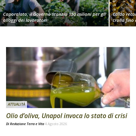
Caporalato, il Governo stanzia 150 milioni per gli
Caldo reco
alloggi dei lavoratori
crolla fino
ATTUALITÀ
Olio d’oliva, Unapol invoca lo stato di crisi
Di
Redazione Terra e Vita
4 Agosto 2026