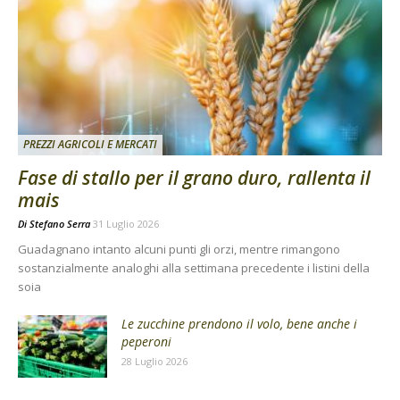
PREZZI AGRICOLI E MERCATI
Fase di stallo per il grano duro, rallenta il
mais
Di
Stefano Serra
31 Luglio 2026
Guadagnano intanto alcuni punti gli orzi, mentre rimangono
sostanzialmente analoghi alla settimana precedente i listini della
soia
Le zucchine prendono il volo, bene anche i
peperoni
28 Luglio 2026