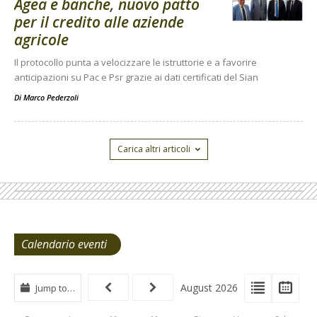
Agea e banche, nuovo patto
per il credito alle aziende
agricole
Il protocollo punta a velocizzare le istruttorie e a favorire
anticipazioni su Pac e Psr grazie ai dati certificati del Sian
Di
Marco Pederzoli
Carica altri articoli
Calendario eventi
View
View
Vie
August 2026
Jump to…
Events
Eve
Type
List
Cal