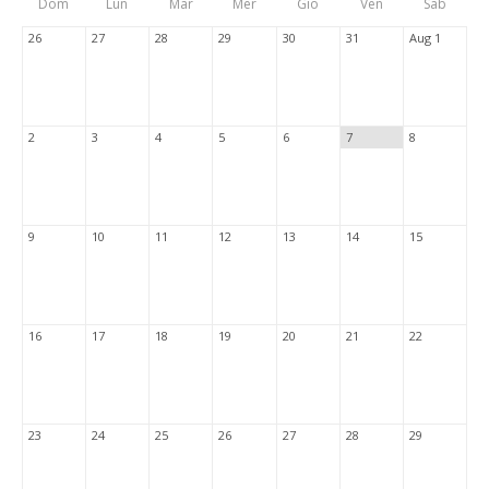
Dom
Lun
Mar
Mer
Gio
Ven
Sab
Tabs
26
27
28
29
30
31
Aug 1
2
3
4
5
6
7
8
9
10
11
12
13
14
15
16
17
18
19
20
21
22
23
24
25
26
27
28
29