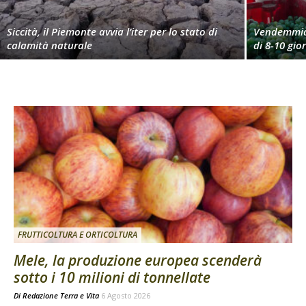
Siccità, il Piemonte avvia l’iter per lo stato di
Vendemmia 
calamità naturale
di 8-10 gio
FRUTTICOLTURA E ORTICOLTURA
Mele, la produzione europea scenderà
sotto i 10 milioni di tonnellate
Di
Redazione Terra e Vita
6 Agosto 2026