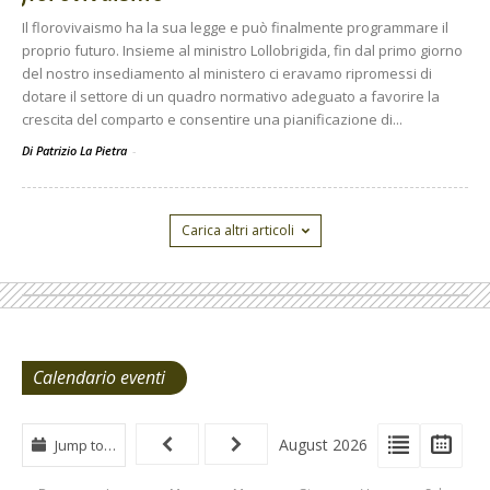
Il florovivaismo ha la sua legge e può finalmente programmare il
proprio futuro. Insieme al ministro Lollobrigida, fin dal primo giorno
del nostro insediamento al ministero ci eravamo ripromessi di
dotare il settore di un quadro normativo adeguato a favorire la
crescita del comparto e consentire una pianificazione di...
Di Patrizio La Pietra
-
Carica altri articoli
Calendario eventi
View
View
Vie
August 2026
Jump to…
Events
Eve
Type
List
Cal