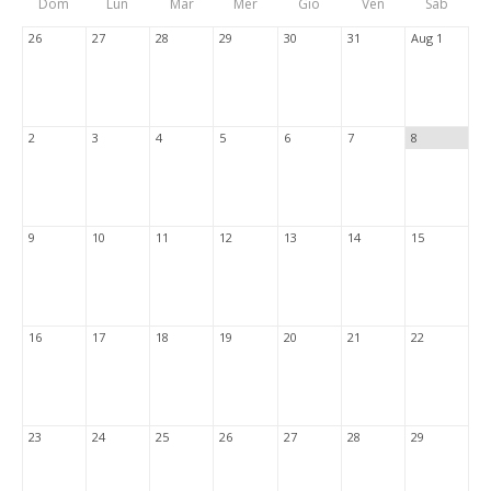
Dom
Lun
Mar
Mer
Gio
Ven
Sab
Tabs
26
27
28
29
30
31
Aug 1
2
3
4
5
6
7
8
9
10
11
12
13
14
15
16
17
18
19
20
21
22
23
24
25
26
27
28
29