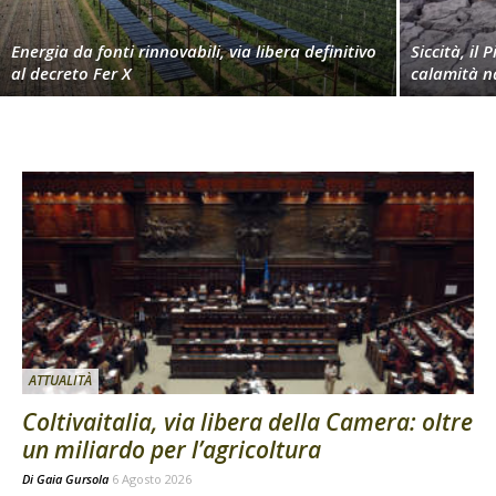
Energia da fonti rinnovabili, via libera definitivo
Siccità, il 
al decreto Fer X
calamità n
ATTUALITÀ
Coltivaitalia, via libera della Camera: oltre
un miliardo per l’agricoltura
Di
Gaia Gursola
6 Agosto 2026