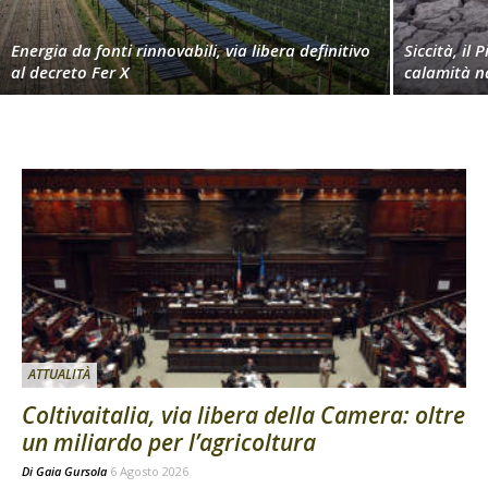
Energia da fonti rinnovabili, via libera definitivo
Siccità, il 
al decreto Fer X
calamità n
ATTUALITÀ
Coltivaitalia, via libera della Camera: oltre
un miliardo per l’agricoltura
Di
Gaia Gursola
6 Agosto 2026