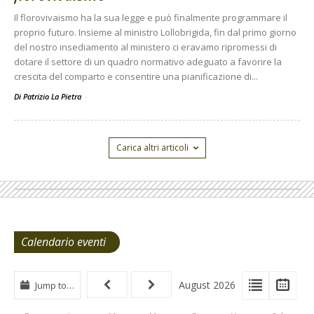
Il florovivaismo ha la sua legge e può finalmente programmare il
proprio futuro. Insieme al ministro Lollobrigida, fin dal primo giorno
del nostro insediamento al ministero ci eravamo ripromessi di
dotare il settore di un quadro normativo adeguato a favorire la
crescita del comparto e consentire una pianificazione di...
Di Patrizio La Pietra
-
Carica altri articoli
Calendario eventi
View
View
Vie
August 2026
Jump to…
Events
Eve
Type
List
Cal