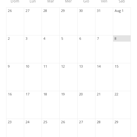
Dom
Lun
Mar
Mer
Gio
Ven
Sab
Tabs
26
27
28
29
30
31
Aug 1
2
3
4
5
6
7
8
9
10
11
12
13
14
15
16
17
18
19
20
21
22
23
24
25
26
27
28
29