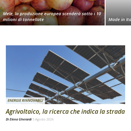
Mele, la produzione europea scenderà sotto i 10
milioni di tonnellate
Made in Ita
ENERGIE RINNOVABILI
Agrivoltaico, la ricerca che indica la strada
Di
Elena Gherardi
5 Agosto 2026