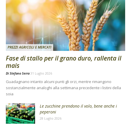
PREZZI AGRICOLI E MERCATI
Fase di stallo per il grano duro, rallenta il
mais
Di
Stefano Serra
31 Luglio 2026
Guadagnano intanto alcuni punti gli orzi, mentre rimangono
sostanzialmente analoghi alla settimana precedente i listini della
soia
Le zucchine prendono il volo, bene anche i
peperoni
28 Luglio 2026