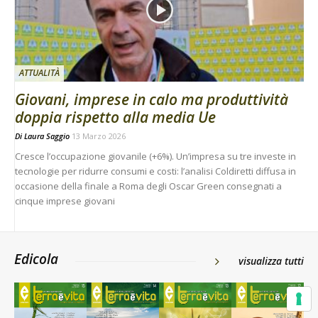
ATTUALITÀ
Giovani, imprese in calo ma produttività
doppia rispetto alla media Ue
Di
Laura Saggio
13 Marzo 2026
Cresce l’occupazione giovanile (+6%). Un’impresa su tre investe in
tecnologie per ridurre consumi e costi: l’analisi Coldiretti diffusa in
occasione della finale a Roma degli Oscar Green consegnati a
cinque imprese giovani
Edicola
visualizza tutti