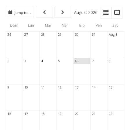
View
View
Vie
August 2026
Jump to…
Events
Eve
Type
List
Cal
Dom
Lun
Mar
Mer
Gio
Ven
Sab
Tabs
26
27
28
29
30
31
Aug 1
2
3
4
5
6
7
8
9
10
11
12
13
14
15
16
17
18
19
20
21
22