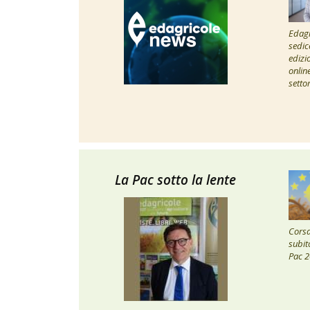
Edagr
sedic
edizi
onlin
setto
La Pac sotto la lente
Corsa 
subito
Pac 