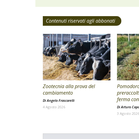
Contenuti riservati agli abbonati
Zootecnia alla prova del
Pomodoro 
cambiamento
preraccolt
ferma con 
Di
Angelo Frascarelli
4 Agosto 2026
Di
Arturo Cap
3 Agosto 202