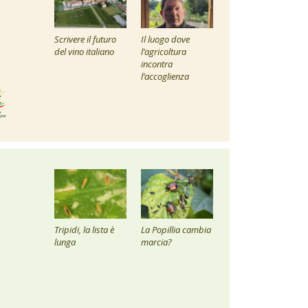
Scrivere il futuro
Il luogo dove
del vino italiano
l’agricoltura
incontra
l’accoglienza
Tripidi, la lista è
La Popillia cambia
lunga
marcia?