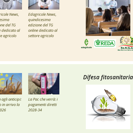
icole News,
Edagricole News,
esima
quindicesima
one del TG
edizione del TG
e dedicato al
online dedicato al
re agricolo
settore agricolo
Difesa fitosanitaria
agli anticipi:
La Pac che verrà: i
 in arrivo la
pagamenti diretti
2026
2028-34