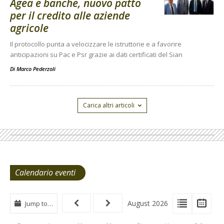
Agea e banche, nuovo patto
per il credito alle aziende
agricole
Il protocollo punta a velocizzare le istruttorie e a favorire
anticipazioni su Pac e Psr grazie ai dati certificati del Sian
Di
Marco Pederzoli
Carica altri articoli
Calendario eventi
View
View
Vie
August 2026
Jump to…
Events
Eve
Type
List
Cal