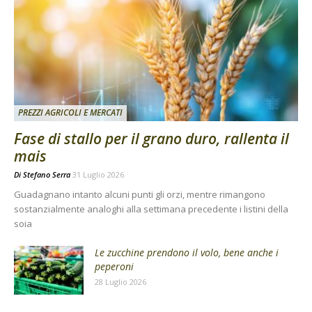
PREZZI AGRICOLI E MERCATI
Fase di stallo per il grano duro, rallenta il
mais
Di
Stefano Serra
31 Luglio 2026
Guadagnano intanto alcuni punti gli orzi, mentre rimangono
sostanzialmente analoghi alla settimana precedente i listini della
soia
Le zucchine prendono il volo, bene anche i
peperoni
28 Luglio 2026