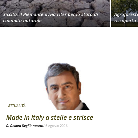
Siccità, il Piemonte avvia l’iter per lo stato di
Agroforest
calamità naturale
riscoperta
ATTUALITÀ
Made in Italy a stelle e strisce
Di
Debora Degl'Innocenti
6 Agosto 2026