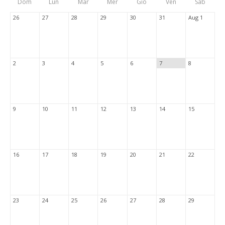
Dom
Lun
Mar
Mer
Gio
Ven
Sab
Tabs
26
27
28
29
30
31
Aug 1
2
3
4
5
6
7
8
9
10
11
12
13
14
15
16
17
18
19
20
21
22
23
24
25
26
27
28
29