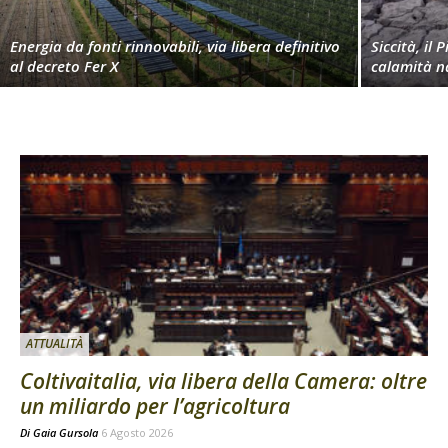
Energia da fonti rinnovabili, via libera definitivo
Siccità, il 
al decreto Fer X
calamità n
ATTUALITÀ
Coltivaitalia, via libera della Camera: oltre
un miliardo per l’agricoltura
Di
Gaia Gursola
6 Agosto 2026