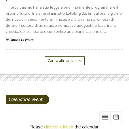
Il florovivaismo ha la sua legge e può finalmente programmare il
proprio futuro. Insieme al ministro Lollobrigida, fin dal primo giorno
del nostro insediamento al ministero ci eravamo ripromessi di
dotare il settore di un quadro normativo adeguato a favorire la
crescita del comparto e consentire una pianificazione di...
Di Patrizio La Pietra
-
Carica altri articoli
Calendario eventi
View
View
Vie
Events
Eve
Type
Please
click to refresh
the calendar.
List
Cal