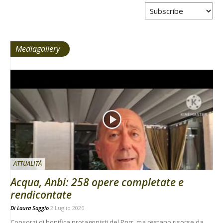
Tabs
Mediagallery
ATTUALITÀ
Acqua, Anbi: 258 opere completate e
rendicontate
Di
Laura Saggio
2 Luglio 2026
Consorzi di bonifica protagonisti del Pnrr, ma restano risorse da