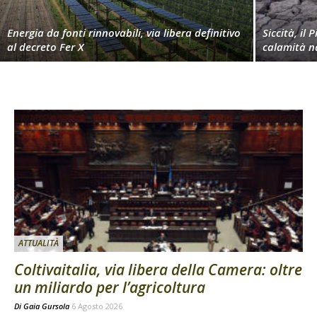
Energia da fonti rinnovabili, via libera definitivo
Siccità, il 
al decreto Fer X
calamità n
ATTUALITÀ
Coltivaitalia, via libera della Camera: oltre
un miliardo per l’agricoltura
Di
Gaia Gursola
6 Agosto 2026