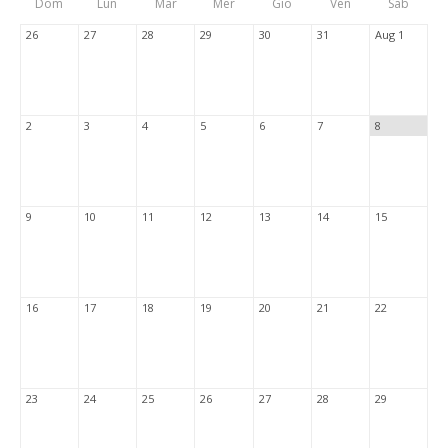
Dom
Lun
Mar
Mer
Gio
Ven
Sab
Tabs
26
27
28
29
30
31
Aug 1
2
3
4
5
6
7
8
9
10
11
12
13
14
15
16
17
18
19
20
21
22
23
24
25
26
27
28
29