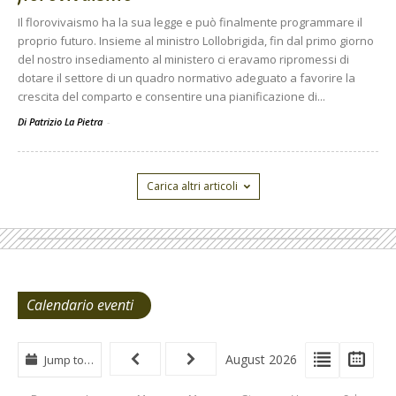
Il florovivaismo ha la sua legge e può finalmente programmare il
proprio futuro. Insieme al ministro Lollobrigida, fin dal primo giorno
del nostro insediamento al ministero ci eravamo ripromessi di
dotare il settore di un quadro normativo adeguato a favorire la
crescita del comparto e consentire una pianificazione di...
Di Patrizio La Pietra
-
Carica altri articoli
Calendario eventi
View
View
Vie
August 2026
Jump to…
Events
Eve
Type
List
Cal