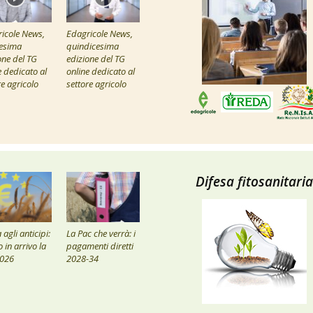
icole News,
Edagricole News,
esima
quindicesima
one del TG
edizione del TG
e dedicato al
online dedicato al
re agricolo
settore agricolo
Difesa fitosanitaria
agli anticipi:
La Pac che verrà: i
 in arrivo la
pagamenti diretti
2026
2028-34