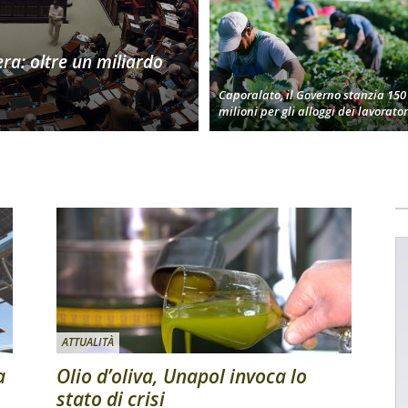
era: oltre un miliardo
Caporalato, il Governo stanzia 150
milioni per gli alloggi dei lavorator
ATTUALITÀ
a
Olio d’oliva, Unapol invoca lo
stato di crisi