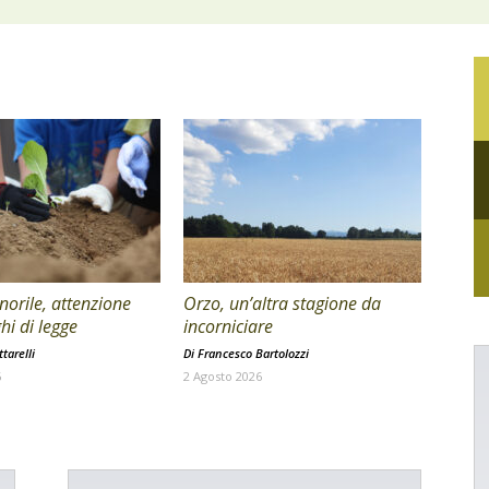
orile, attenzione
Orzo, un’altra stagione da
hi di legge
incorniciare
tarelli
Di
Francesco Bartolozzi
6
2 Agosto 2026