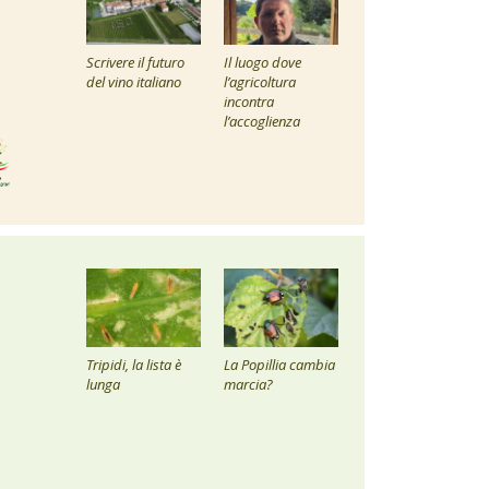
Scrivere il futuro
Il luogo dove
del vino italiano
l’agricoltura
incontra
l’accoglienza
Tripidi, la lista è
La Popillia cambia
lunga
marcia?