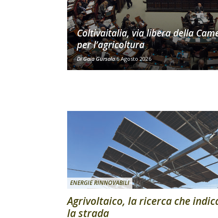
Coltivaitalia, via libera della Cam
per l’agricoltura
Di
Gaia Gursola
6 Agosto 2026
ENERGIE RINNOVABILI
Agrivoltaico, la ricerca che indic
la strada