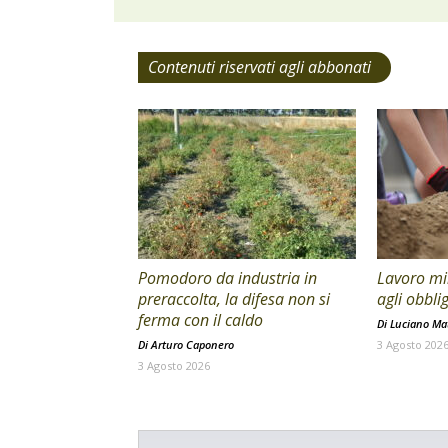
Contenuti riservati agli abbonati
Pomodoro da industria in
Lavoro min
preraccolta, la difesa non si
agli obblig
ferma con il caldo
Di
Luciano Mat
Di
Arturo Caponero
3 Agosto 202
3 Agosto 2026