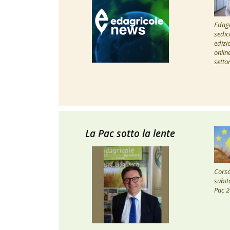
Edagr
sedic
edizi
onlin
setto
La Pac sotto la lente
Corsa 
subito
Pac 