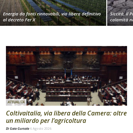
Energia da fonti rinnovabili, via libera definitivo
Siccità, il 
al decreto Fer X
calamità n
ATTUALITÀ
Coltivaitalia, via libera della Camera: oltre
un miliardo per l’agricoltura
Di
Gaia Gursola
6 Agosto 2026