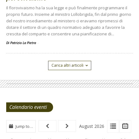
Il florovivaismo ha la sua legge e può finalmente programmare il
proprio futuro. Insieme al ministro Lollobrigida, fin dal primo giorno
del nostro insediamento al ministero ci eravamo ripromessi di
dotare il settore di un quadro normativo adeguato a favorire la
crescita del comparto e consentire una pianificazione di...
Di Patrizio La Pietra
-
Carica altri articoli
Calendario eventi
View
View
Vie
August 2026
Jump to…
Events
Eve
Type
List
Cal