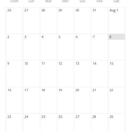
Dom
Lun
Mar
Mer
Gio
Ven
Sab
Tabs
26
27
28
29
30
31
Aug 1
2
3
4
5
6
7
8
9
10
11
12
13
14
15
16
17
18
19
20
21
22
23
24
25
26
27
28
29