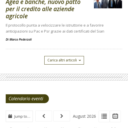
Agea e banche, nuovo patto
per il credito alle aziende
agricole
Il protocollo punta a velocizzare le istruttorie e a favorire
anticipazioni su Pac e Psr grazie ai dati certificati del Sian
Di
Marco Pederzoli
Carica altri articoli
Calendario eventi
View
View
Vie
August 2026
Jump to…
Events
Eve
Type
List
Cal