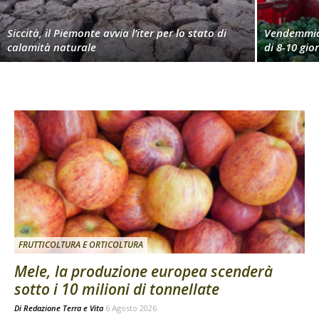
Siccità, il Piemonte avvia l’iter per lo stato di
Vendemmia 
calamità naturale
di 8-10 gio
FRUTTICOLTURA E ORTICOLTURA
Mele, la produzione europea scenderà
sotto i 10 milioni di tonnellate
Di
Redazione Terra e Vita
6 Agosto 2026