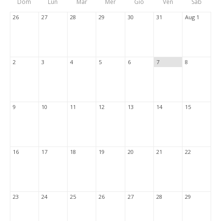
Dom
Lun
Mar
Mer
Gio
Ven
Sab
Tabs
26
27
28
29
30
31
Aug 1
2
3
4
5
6
7
8
9
10
11
12
13
14
15
16
17
18
19
20
21
22
23
24
25
26
27
28
29