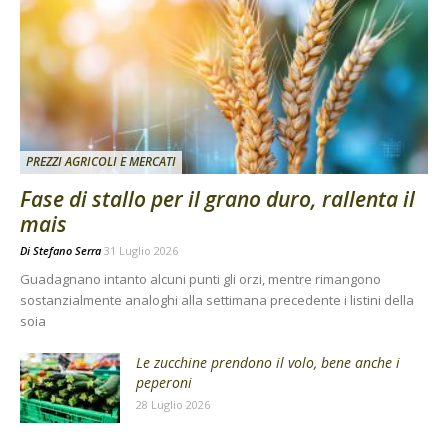
PREZZI AGRICOLI E MERCATI
Fase di stallo per il grano duro, rallenta il
mais
Di
Stefano Serra
31 Luglio 2026
Guadagnano intanto alcuni punti gli orzi, mentre rimangono
sostanzialmente analoghi alla settimana precedente i listini della
soia
Le zucchine prendono il volo, bene anche i
peperoni
28 Luglio 2026