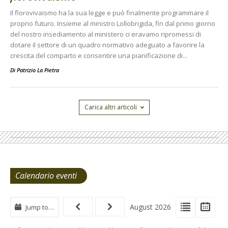
Il florovivaismo ha la sua legge e può finalmente programmare il
proprio futuro. Insieme al ministro Lollobrigida, fin dal primo giorno
del nostro insediamento al ministero ci eravamo ripromessi di
dotare il settore di un quadro normativo adeguato a favorire la
crescita del comparto e consentire una pianificazione di...
Di Patrizio La Pietra
-
Carica altri articoli
Calendario eventi
View
View
Vie
August 2026
Jump to…
Events
Eve
Type
List
Cal