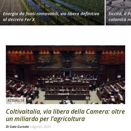
Energia da fonti rinnovabili, via libera definitivo
Siccità, il 
al decreto Fer X
calamità n
ATTUALITÀ
Coltivaitalia, via libera della Camera: oltre
un miliardo per l’agricoltura
Di
Gaia Gursola
6 Agosto 2026