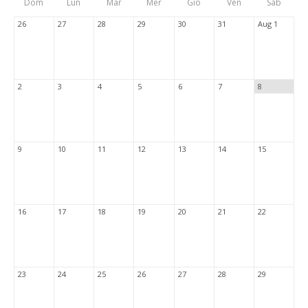
Dom
Lun
Mar
Mer
Gio
Ven
Sab
Tabs
26
27
28
29
30
31
Aug 1
2
3
4
5
6
7
8
9
10
11
12
13
14
15
16
17
18
19
20
21
22
23
24
25
26
27
28
29