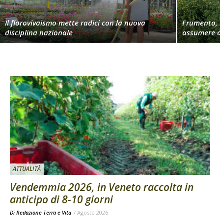
Il florovivaismo mette radici con la nuova
Frumento, 
disciplina nazionale
assumere d
ATTUALITÀ
Vendemmia 2026, in Veneto raccolta in
anticipo di 8-10 giorni
Di
Redazione Terra e Vita
7 Agosto 2026