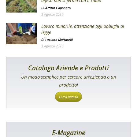
difesa non si ferma con il caldo
Di
Arturo Caponero
3 Agosto 2026
Lavoro minorile, attenzione agli obblighi di
legge
Di
Luciano Mattarelli
3 Agosto 2026
Catalogo Aziende e Prodotti
Un modo semplice per cercare un’azienda o un
prodotto!
Cerca adesso
E-Magazine