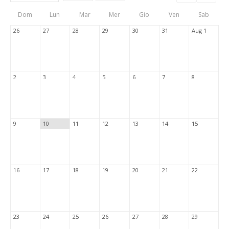
Events
Eve
Type
List
Cal
Dom
Lun
Mar
Mer
Gio
Ven
Sab
Tabs
26
27
28
29
30
31
Aug 1
2
3
4
5
6
7
8
9
10
11
12
13
14
15
16
17
18
19
20
21
22
23
24
25
26
27
28
29