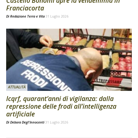
Castello Bonomi apre la vendemmia in
Franciacorta
Di
Redazione Terra e Vita
31 Luglio 2026
ATTUALITÀ
Icqrf, quarant’anni di vigilanza: dalla
repressione delle frodi all’intelligenza
artificiale
Di
Debora Degl'Innocenti
31 Luglio 2026