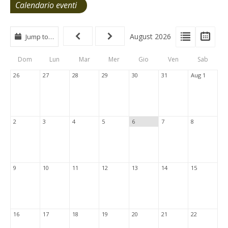
Calendario eventi
View
View
Vie
August 2026
Jump to…
Events
Eve
Type
List
Cal
Dom
Lun
Mar
Mer
Gio
Ven
Sab
Tabs
26
27
28
29
30
31
Aug 1
2
3
4
5
6
7
8
9
10
11
12
13
14
15
16
17
18
19
20
21
22