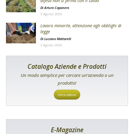
difesa non si ferma con il caldo
Di
Arturo Caponero
3 Agosto 2026
Lavoro minorile, attenzione agli obblighi di
legge
Di
Luciano Mattarelli
3 Agosto 2026
Catalogo Aziende e Prodotti
Un modo semplice per cercare un’azienda o un
prodotto!
Cerca adesso
E-Magazine