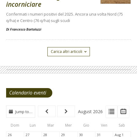
incorniciare
Confermati i numeri positivi del 2025. Ancora una volta Nord (75
q/ha) e Centro (76 q/ha) sugli scudi
Di
Francesco Bartolozzi
Carica altri articoli
Calendario eventi
View
View
Vie
August 2026
Jump to…
Events
Eve
Type
List
Cal
Dom
Lun
Mar
Mer
Gio
Ven
Sab
Tabs
26
27
28
29
30
31
Aug 1