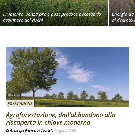
Frumento, senza pre e post precoce necessario
Energia da 
assumere dei rischi
al decreto 
FORESTAZIONE
Agroforestazione, dall’abbandono alla
riscoperta in chiave moderna
Di
Giuseppe Francesco Sportelli
7 Agosto 2026